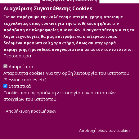
Διαχείριση Συγκατάθεσης Cookies
Για να παρέχουμε την καλύτερη εμπειρία, χρησιμοποιούμε
τεχνολογίες όπως cookies για την αποθήκευση ή/και την
πρόσβαση σε πληροφορίες συσκευών. Η συγκατάθεση για τις εν
λόγω τεχνολογίες θα μας επιτρέψει να επεξεργαστούμε
δεδομένα προσωπικού χαρακτήρα, όπως συμπεριφορά
περιήγησης ή μοναδικά αναγνωριστικά σε αυτόν τον ιστότοπο.
Περισσότερα
Απαραίτητα
Απαραίτητα cookies για την ορθή λειτουργία του ιστότοπου
(Session cookies etc)
Στατιστικά
Cookies που αφορούν τη λειτουργία των στατιστικών
στοιχείων του ιστότοπου.
Αποθήκευση προτιμήσεων
|
Developed by
INTEROPTICS
Powered by
ReasonableGraph.org
|
Δήλωση Προσβασιμότητας
CMS Login
Α
Αποδοχή όλων των cookies