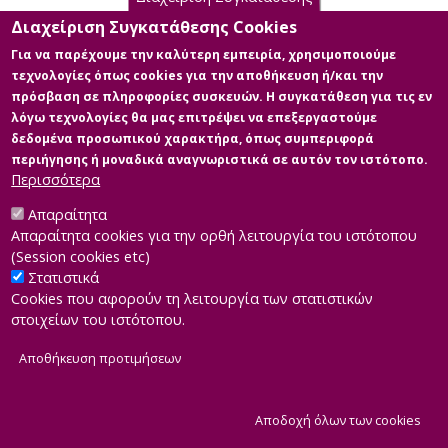
Διαχείριση Συγκατάθεσης Cookies
Για να παρέχουμε την καλύτερη εμπειρία, χρησιμοποιούμε
τεχνολογίες όπως cookies για την αποθήκευση ή/και την
πρόσβαση σε πληροφορίες συσκευών. Η συγκατάθεση για τις εν
λόγω τεχνολογίες θα μας επιτρέψει να επεξεργαστούμε
δεδομένα προσωπικού χαρακτήρα, όπως συμπεριφορά
περιήγησης ή μοναδικά αναγνωριστικά σε αυτόν τον ιστότοπο.
Περισσότερα
Απαραίτητα
Απαραίτητα cookies για την ορθή λειτουργία του ιστότοπου
(Session cookies etc)
Στατιστικά
Cookies που αφορούν τη λειτουργία των στατιστικών
στοιχείων του ιστότοπου.
Αποθήκευση προτιμήσεων
|
Developed by
INTEROPTICS
Powered by
ReasonableGraph.org
|
Δήλωση Προσβασιμότητας
CMS Login
Α
Αποδοχή όλων των cookies