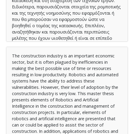
κατασκευή και στη διαχείριση των τεχνικών έργων.
Ειδικότερα, παρουσιάζονται στοιχεία της ρομποτικής
και της τεχνητής νοημοσύνης που εφαρμόζονται ή
που θα μπορούσαν να εφαρμοστούν ώστε να
βοηθηθεί ο τομέας της κατασκευής. Επιπλέον,
αναζητήθηκαν και παρουσιάζονται περιπτώσεις
μελέτης που έχουν υιοθετηθεί ή είναι σε επίπεδο
δοκιμών πιλοτικά σε πραγματικά έργα προτάσεις της
ρομποτικής και της τεχνητής νοημοσύνης. Από την
The construction industry is an important economic
ανάλυση των στοιχείων και δεδομένων που
sector, but it is often plagued by inefficiencies in
παρουσιάζονται, οδηγούμαστε στην εξαγωγή
making the best possible use of time or resources
συμπερασμάτων, σχετικά με τις προκλήσεις και την
resulting in low productivity. Robotics and automated
ανάγκη για την υιοθέτηση τους από τον
systems have the ability to address these
κατασκευαστικό κλάδο και την ελληνική
vulnerabilities. However, their level of adoption by the
πραγματικότητα.
construction industry is very low. This master thesis
presents elements of Robotics and Artificial
Intelligence in the construction and management of
construction projects. In particular, elements of
robotics and artificial intelligence are presented that
can or could be applied to assist the sector of
construction. In addition, applications of robotics and