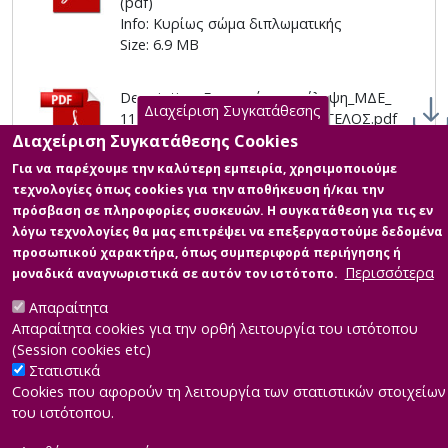
(pdf)
Info: Κυρίως σώμα διπλωματικής
Size: 6.9 MB
Description: Εκτεταμένη_περίληψη_ΜΔΕ_
Διαχείριση Συγκατάθεσης
112617_ΠΑΠΑΜΑΤΘΑΙΟΥ_ΕΥΑΓΓΕΛΟΣ.pdf
(pdf)
Διαχείριση Συγκατάθεσης Cookies
Info: Εκτεταμένη περίληψη
Για να παρέχουμε την καλύτερη εμπειρία, χρησιμοποιούμε
Size: 0.7 MB
τεχνολογίες όπως cookies για την αποθήκευση ή/και την
πρόσβαση σε πληροφορίες συσκευών. Η συγκατάθεση για τις εν
λόγω τεχνολογίες θα μας επιτρέψει να επεξεργαστούμε δεδομένα
προσωπικού χαρακτήρα, όπως συμπεριφορά περιήγησης ή
Περισσότερα
μοναδικά αναγνωριστικά σε αυτόν τον ιστότοπο.
Απαραίτητα
Απαραίτητα cookies για την ορθή λειτουργία του ιστότοπου
|
Developed by
INTEROPTICS
Powered by
ReasonableGraph.org
(Session cookies etc)
|
Δήλωση Προσβασιμότητας
CMS Login
Στατιστικά
Cookies που αφορούν τη λειτουργία των στατιστικών στοιχείων
του ιστότοπου.