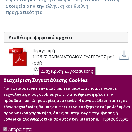
Στοιχεία από την ελληνική και διεθνή
πραγματικότητα
Διαθέσιμα ψηφιακά αρχεία
Περιγραφή:
112617_ΠΑΠΑΜΑΤΘΑΙΟΥ_ΕΥΑΓΓΕΛΟΣ.pdf
(pdf)
Πληροφορίες: Κυρίως σώμα
Διαχείριση Συγκατάθεσης
διπλωματικής
Διαχείριση Συγκατάθεσης Cookies
Μέγεθος: 6.9 MB
Για να παρέχουμε την καλύτερη εμπειρία, χρησιμοποιούμε
τεχνολογίες όπως cookies για την αποθήκευση ή/και την
Περιγραφή: Εκτεταμένη_περίληψη_ΜΔΕ_
πρόσβαση σε πληροφορίες συσκευών. Η συγκατάθεση για τις εν
112617_ΠΑΠΑΜΑΤΘΑΙΟΥ_ΕΥΑΓΓΕΛΟΣ.pdf
λόγω τεχνολογίες θα μας επιτρέψει να επεξεργαστούμε δεδομένα
(pdf)
προσωπικού χαρακτήρα, όπως συμπεριφορά περιήγησης ή
Πληροφορίες: Εκτεταμένη περίληψη
Περισσότερα
μοναδικά αναγνωριστικά σε αυτόν τον ιστότοπο.
Μέγεθος: 0.7 MB
Απαραίτητα