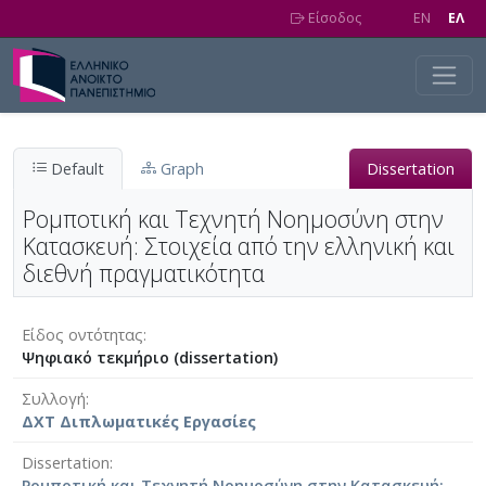
Skip to main content
Είσοδος
EN
EΛ
Default
Graph
Dissertation
Ρομποτική και Τεχνητή Νοημοσύνη στην
Κατασκευή: Στοιχεία από την ελληνική και
διεθνή πραγματικότητα
Είδος οντότητας
Ψηφιακό τεκμήριο (dissertation)
Συλλογή
ΔΧΤ Διπλωματικές Εργασίες
Dissertation
Ρομποτική και Τεχνητή Νοημοσύνη στην Κατασκευή: