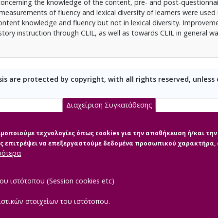
concerning the knowledge of the content, pre- and post-questionnai
measurements of fluency and lexical diversity of learners were used 
ontent knowledge and fluency but not in lexical diversity. Improvem
tory instruction through CLIL, as well as towards CLIL in general wa
is are protected by copyright, with all rights reserved, unless
Διαχείριση Συγκατάθεσης
σιμοποιούμε τεχνολογίες όπως cookies για την αποθήκευση ή/και τ
μας επιτρέψει να επεξεργαστούμε δεδομένα προσωπικού χαρακτήρα
σότερα
ου ιστότοπου (Session cookies etc)
ιστικών στοιχείων του ιστότοπου.
|
TEROPTICS
Powered by
ReasonableGraph.org
Δήλωση Προσβασιμότ