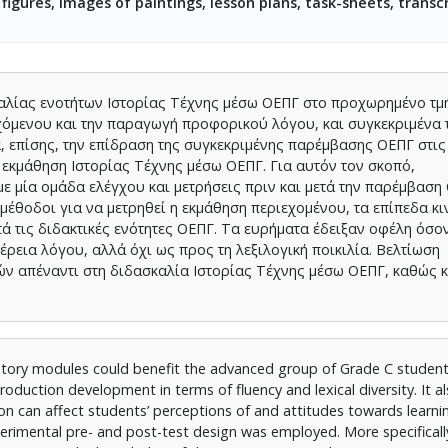
 figures, images of paintings, lesson plans, task-sheets, transc
καλίας ενοτήτων Ιστορίας Τέχνης μέσω ΟΕΠΓ στο προχωρημένο τμή
χόμενου και την παραγωγή προφορικού λόγου, και συγκεκριμένα 
νά, επίσης, την επίδραση της συγκεκριμένης παρέμβασης ΟΕΠΓ στις
η εκμάθηση Ιστορίας Τέχνης μέσω ΟΕΠΓ. Για αυτόν τον σκοπό,
ε μία ομάδα ελέγχου και μετρήσεις πριν και μετά την παρέμβαση
έθοδοι για να μετρηθεί η εκμάθηση περιεχομένου, τα επίπεδα κι
μετά τις διδακτικές ενότητες ΟΕΠΓ. Τα ευρήματα έδειξαν οφέλη όσ
έρεια λόγου, αλλά όχι ως προς τη λεξιλογική ποικιλία. Βελτίωση
ών απέναντι στη διδασκαλία Ιστορίας Τέχνης μέσω ΟΕΠΓ, καθώς 
story modules could benefit the advanced group of Grade C students
roduction development in terms of fluency and lexical diversity. It a
ion can affect students’ perceptions of and attitudes towards learni
perimental pre- and post-test design was employed. More specificall