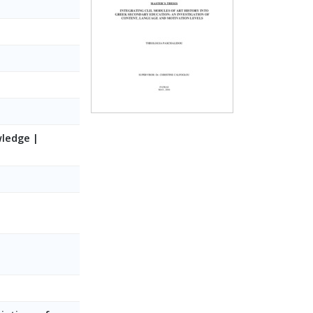
wledge |