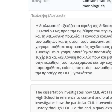
Περιγραφή
Contains tables,
monologues
Περίληψη (Abstract)
Η διπλωματική εξετάζει τα οφέλη της διδασ
Γυμνασίου ως προς την εκμάθηση του περιε
και τη λεξιλογική ποικιλία. Η εργασία ερευ
των μαθητών και τη στάση τους απέναντι στ
χρησιμοποιήθηκε πειραματικός σχεδιασμός μ
Συγκεκριμένα, χρησιμοποιήθηκαν ποσοτικές μ
ευχέρεια και λεξιλογική ποικιλία πριν και 
στην εκμάθηση του περιεχομένου και την ευχ
παρατηρήθηκε, επίσης, στη στάση των μαθητ
την προσέγγιση ΟΕΠΓ γενικότερα.
The dissertation investigates how CLIL Art Hi
High School in reference to content and oral p
investigates how the particular CLIL intervent
History through CLIL. To this end, a quasi-ex