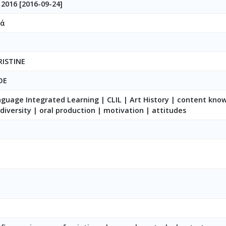
2016 [2016-09-24]
κά
ISTINE
OE
guage Integrated Learning | CLIL | Art History | content kno
l diversity | oral production | motivation | attitudes