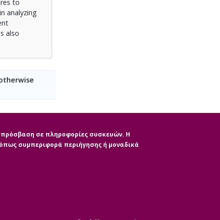
res to
in analyzing
ent
s also
 otherwise
ην πρόσβαση σε πληροφορίες συσκευών. Η
, όπως συμπεριφορά περιήγησης ή μοναδικά
|
ητας
CMS Login
Απόσυρση Συγκατάθε