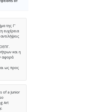
riptions of
μα της Γ’
τη ευχέρεια
 αντιλήψεις
 ΟΕΠΓ.
νήτρων και η
ον αφορά
και ως προς
 of a Junior
lso
ng Art
y,