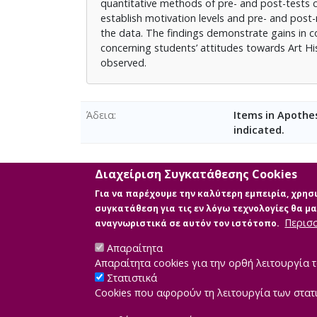
quantitative methods of pre- and post-tests 
establish motivation levels and pre- and post-
the data. The findings demonstrate gains in c
concerning students’ attitudes towards Art His
observed.
Άδεια
Items in Apothes
indicated.
Διαχείριση Συγκατάθεσης Cookies
Κύρια Αρχεία Διατριβής
Για να παρέχουμε την καλύτερη εμπειρία, χρη
συγκατάθεση για τις εν λόγω τεχνολογίες θα 
Περισ
αναγνωριστικά σε αυτόν τον ιστότοπο.
Απαραίτητα
Απαραίτητα cookies για την ορθή λειτουργία τ
Στατιστικά
Cookies που αφορούν τη λειτουργία των στατ
Developed by
IN