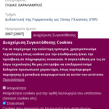
ΞΥΔΙΑΣ ΧΑΡΑΛΑΜΠΟΣ
Τμήμα
Διδακτική της Γερμανικής ως Ξένης Γλώσσας (ΓΕΡ)
Ημερομηνία έργου
2007 [2007]
Διαχείριση Συγκατάθεσης
Διαχείριση Συγκατάθεσης Cookies
Γλώσσα του έργου
Γερμανικά
|
Ελληνικά
Για να παρέχουμε την καλύτερη εμπειρία, χρησιμοποιούμε
τεχνολογίες όπως cookies για την αποθήκευση ή/και την
Άδεια
πρόσβαση σε πληροφορίες συσκευών. Η συγκατάθεση για τις εν
Items in Apothesis are protected by copyright, with all
λόγω τεχνολογίες θα μας επιτρέψει να επεξεργαστούμε
rights reserved, unless otherwise indicated.
δεδομένα προσωπικού χαρακτήρα, όπως συμπεριφορά
περιήγησης ή μοναδικά αναγνωριστικά σε αυτόν τον ιστότοπο.
Περισσότερα
Απαραίτητα
Κύρια Αρχεία Διατριβής
Απαραίτητα cookies για την ορθή λειτουργία του ιστότοπου
(Session cookies etc)
Στατιστικά
Cookies που αφορούν τη λειτουργία των στατιστικών