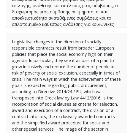
επιλογής, ανάθεσης και εκτέλεσης μιας σύμβασης, ο
διαχωρισμός μιας σύμβασης σε τμήματα, οι κατ’
αποκλειστικότητα ανατιθέμενες συμβάσεις και το
απλοποιημένο καθεστώς ανάθεσης για κοινωνικές
και άλλες ειδικές υπηρεσίες. Η εικόνα του τομέα στην
Ελλάδα, όπως προκύπτει από σχετικές
Legislative changes in the direction of socially
δημοσιευμένες Εκθέσεις, επιδρά στον τρόπο που
responsible contracts result from broader European
εμπλέκονται οι φορείς ΚΑΛΟ στο πεδίο συμβάσεων
policies that place the social economy high on their
στην Ελλάδα, όπως προκύπτει από την έρευνα που
agenda. In particular, they see it as part of a plan to
έγινε σε δημοσιευμένες πράξεις αναθέσεων και
grow inclusively and reduce the number of people at
διακηρύξεις. Το κατά κύριο λόγο μικρό μέγεθός των
risk of poverty or social exclusion, especially in times of
φορέων και η αριθμητικά ισχυρή παρουσία των
crisis. The main ways in which the achievement of these
Κοιν.Σ.Επ. Συλλογικής και Κοινωνικής Ωφέλειας, για
goals is expected regarding public procurement,
τις οποίες στην ελληνική νομοθεσία δημοσίων
according to Directive 2014/24 / EU, which was
συμβάσεων δεν υπάρχει καμία ειδική πρόβλεψη, έχει
transposed into Greek law by Law 4412/2016, is the
ως αποτέλεσμα τη μικρή συμμετοχή αυτών σε
incorporation of social clauses as criteria for selection,
δημόσιες συμβάσεις χαμηλής αξίας με διαδικασίες
award and execution of a contract, the division of a
απευθείας ανάθεσης (έως 20.000 ευρώ χωρίς ΦΠΑ).
contract into lots, the exclusively awarded contracts
Εξαίρεση αποτελούν οι Κοι.Σ.Π.Ε., οι οποίοι
and the simplified award procedure for social and
ωφελούνται, ως φορείς Ένταξης, των προβλέψεων
other special services. The image of the sector in
για συμβάσεις ανατιθέμενες κατ’ αποκλειστικότητα