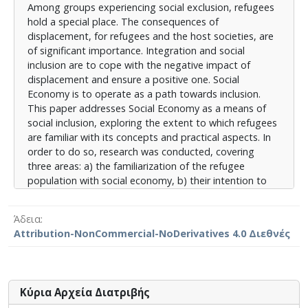
Among groups experiencing social exclusion, refugees
με τον ρόλο της κοινωνικής οικονομίας στην
hold a special place. The consequences of
κοινωνική ενσωμάτωση. Η έρευνα κατέδειξε μέτριο
displacement, for refugees and the host societies, are
βαθμό εξοικείωσης των προσφύγων με τις έννοιες
of significant importance. Integration and social
της κοινωνικής οικονομίας. Μέτριος αποτυπώθηκε ο
inclusion are to cope with the negative impact of
βαθμός εξοικείωσης και με τις πρακτικές της
displacement and ensure a positive one. Social
διαστάσεις. Ως πιο σημαντικά εμπόδια δημιουργίας
Economy is to operate as a path towards inclusion.
ενός φορέα Κοινωνικής Οικονομίας, αξιολογήθηκαν
This paper addresses Social Economy as a means of
η πρόσβαση σε τραπεζικό δανεισμό, η οικονομική
social inclusion, exploring the extent to which refugees
κρίση και η διαθεσιμότητα χρηματικών κεφαλαίων.
are familiar with its concepts and practical aspects. In
Παράλληλα, σύμφωνα με τους πρόσφυγες,
order to do so, research was conducted, covering
επιμορφωτικά προγράμματα μπορούν να
three areas: a) the familiarization of the refugee
αξιοποιηθούν για τον μετριασμό των εμποδίων στο
population with social economy, b) their intention to
σύνολό τους. Τέλος η έρευνα κατέγραψε θετικές
engage with it, as well as the relevant obstacles and c)
αντιλήψεις σχετικά με τη συνδρομή της Κοινωνικής
their views concerning the role of Social Economy on
Οικονομίας στην κοινωνική ενσωμάτωση και την
Άδεια
social integration. The research showed a moderate
καταπολέμηση του αποκλεισμού και από την πλευρά
Attribution-NonCommercial-NoDerivatives 4.0 Διεθνές
familiarity degree of refugees with the concepts of
του προσφυγικού πληθυσμού. Τα πορίσματα της
Social Economy. Moderate was the familiarity degree
έρευνας αποτελούν μια ακόμα καταγραφή
with its practical aspects, as well. As for the obstacles
υποστηρικτικής θέσης για τη συνεισφορά της
on starting a Social Economy scheme, the ones noted
κοινωνικής οικονομίας στην κοινωνική ενσωμάτωση.
Κύρια Αρχεία Διατριβής
as most important, were access to bank loans, the
Παρέχουν επίσης αισιόδοξες ενδείξεις, για τα