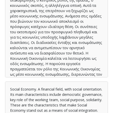
διακυβέρνηση, ο κεντρικός ρόλος της ομάδας, ο
κοινωνικός σκοπός, η αλληλέγγυα οπτική. Αυτά τα
χαρακτηριστικά, της επιτρέπουν να ξεχωρίζει ως
μέσο κοινωνικής ενσωμάτωσης. Ανάμεσα στις ομάδες
που βιώνουν τον κοινωνικό αποκλεισμό οι
πρόσφυγες κατέχουν ιδιαίτερη θέση. Οι συνέπειες
του εκτοπισμού για τον προσφυγικό πληθυσμό και
για τις κοινωνίες υποδοχής λαμβάνουν μεγάλες
διαστάσεις. Οι διαδικασίες ένταξης και ενσωμάτωσης
καλούνται να αντιμετωπίσουν τον αρνητικό
αντίκτυπο και να διασφαλίσουν τον θετικό. Η
Κοινωνική Οικονομία καλείται να λειτουργήσει ως
οδός ενσωμάτωσης. Η παρούσα εργασία
πραγματεύεται τον ρόλο της Κοινωνικής Οικονομίας
ως μέσο κοινωνικής ενσωμάτωσης, διερευνώντας τον
βαθμό εξοικείωσης των προσφύγων με τις έννοιες
και τις πρακτικές της. Για τους σκοπούς της,
Social Economy. A financial field, with social orientation.
υλοποιήθηκε έρευνα που αναπτύχθηκε σε τρεις
Its main characteristics include democratic governance,
άξονες: α) την εξοικείωση του προσφυγικού
key role of the working team, social purpose, solidarity.
πληθυσμού με την κοινωνική οικονομία, β) την
These are the characteristics that make Social
πρόθεση ενασχόλησής τους με αυτή και τα σχετικά
Economy stand out as a means of social integration.
εμπόδια και γ) τις απόψεις των προσφύγων σχετικά