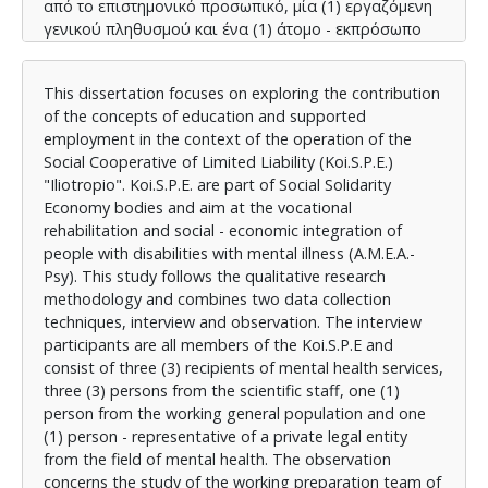
από το επιστημονικό προσωπικό, μία (1) εργαζόμενη
γενικού πληθυσμού και ένα (1) άτομο - εκπρόσωπο
νομικού προσώπου ιδιωτικού δικαίου από το χώρο
της ψυχικής υγείας. Η παρατήρηση αφορά τη μελέτη
This dissertation focuses on exploring the contribution
της ομάδας εργασιακής προετοιμασίας των λ.υ.ψ.υ.
of the concepts of education and supported
που πραγματοποιείται στον Κοι.Σ.Π.Ε.. Μετά την
employment in the context of the operation of the
ανάλυση των ευρημάτων με τη μέθοδο της θεματικής
Social Cooperative of Limited Liability (Κoi.S.P.E.)
ανάλυσης προχωράμε στην παρουσίασή τους. Η
"Iliotropio". Κoi.S.P.E. are part of Social Solidarity
εκπαίδευση εφαρμόζεται ως ένα ολιγοήμερο
Economy bodies and aim at the vocational
πρόγραμμα απόκτησης εργασιακών δεξιοτήτων στους
rehabilitation and social - economic integration of
λ.υ.ψ.υ. που ξεκινούν νέα εργασία όπως και στους
people with disabilities with mental illness (A.M.E.A.-
συμμετέχοντες - λ.υ.ψ.υ. στην ομάδα εργασιακής
Psy). This study follows the qualitative research
προετοιμασίας, για την απόκτηση κοινωνικών και
methodology and combines two data collection
επαγγελματικών δεξιοτήτων. Επίσης η εκπαίδευση
techniques, interview and observation. The interview
των στελεχών γίνεται μέσα από ψυχοθεραπευτικές
participants are all members of the Koi.S.P.E and
ομάδες. Το μοντέλο της υποστηριζόμενης
consist of three (3) recipients of mental health services,
απασχόλησης εφαρμόζεται επίσης πολύ κοντά στις
three (3) persons from the scientific staff, one (1)
αρχές της με θετικό αντίκτυπο στους λήπτες -
person from the working general population and one
εργαζόμενους αλλά και στο τεχνικό προσωπικό.
(1) person - representative of a private legal entity
Συμπερασματικά, η μελέτη μας καταδεικνύει το θετικό
from the field of mental health. The observation
ρόλο των εννοιών που εξετάζουμε που με τη σειρά
concerns the study of the working preparation team of
τους συμβάλλουν στην επαγγελματική αποκατάσταση