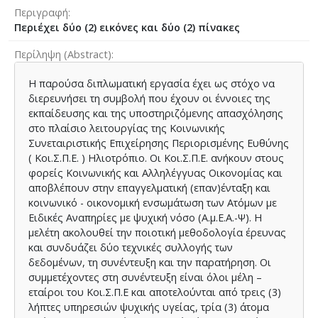
Περιγραφή
Περιέχει δύο (2) εικόνες και δύο (2) πίνακες
Περίληψη (Abstract)
Η παρούσα διπλωματική εργασία έχει ως στόχο να
διερευνήσει τη συμβολή που έχουν οι έννοιες της
εκπαίδευσης και της υποστηριζόμενης απασχόλησης
στο πλαίσιο λειτουργίας της Κοινωνικής
Συνεταιριστικής Επιχείρησης Περιορισμένης Ευθύνης
( Κοι.Σ.Π.Ε. ) Ηλιοτρόπιο. Οι Κοι.Σ.Π.Ε. ανήκουν στους
φορείς Κοινωνικής και Αλληλέγγυας Οικονομίας και
αποβλέπουν στην επαγγελματική (επαν)ένταξη και
κοινωνικό - οικονομική ενσωμάτωση των Ατόμων με
Ειδικές Αναπηρίες µε ψυχική νόσο (Α.μ.Ε.Α.-Ψ). Η
μελέτη ακολουθεί την ποιοτική μεθοδολογία έρευνας
και συνδυάζει δύο τεχνικές συλλογής των
δεδομένων, τη συνέντευξη και την παρατήρηση. Οι
συμμετέχοντες στη συνέντευξη είναι όλοι μέλη –
εταίροι του Κοι.Σ.Π.Ε και αποτελούνται από τρεις (3)
λήπτες υπηρεσιών ψυχικής υγείας, τρία (3) άτομα