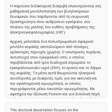
Η παρούσα διδακτορική διατριβή επικεντρώνεται στη
μαθηματική μοντελοποίηση των βιοηλεκτρικών
δυναμικών που παράγονται από τη νευρωνική
δραστηριότητα στον ανθρώπινο εγκέφαλο, στο
πλαίσιο της μελέτης του ευθέος προβλήματος της
ηλεκτροεγκεφαλογραφίας (ΗΕΓ).
Αρχικά, μελετάται ένα πολυστρωματικό σφαιρικό
μοντέλο κεφαλής αποτελούμενο από τέσσερις
ομόκεντρες περιοχές (χωρία). Ο εσωτερικός πυρήνας
αντιστοιχεί στον εγκεφαλικό ιστό, ο οποίος
περιβάλλεται από τρία διαδοχικά στρώματα: το
εγκεφαλονωτιαίο υγρό (ΕΝΥ), το κρανίο και το δέρμα
της κεφαλής. Τα μέσα αυτά θεωρούνται ηλεκτρικά
ανισότροπα, με διακριτές τιμές για την ακτινική και
την εφαπτομενική αγωγιμότητα, οι οποίες
περιγράφονται μέσω τανυστών αγωγιμότητας. Με
αφετηρία την εξίσωση Poisson και για διπολική πηγή
ρεύματος στο εσωτερικό του εγκεφαλικού ιστού,
αναπτύσσονται αναλυτικές εκφράσεις για το
ηλεκτρικό δυναμικό σε κάθε χωρίο. Επιβάλλοντας τις
This doctoral dissertation focuses on the