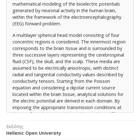
κατάλληλες συνθήκες διαπερατότητας στα όρια
mathematical modeling of the bioelectric potentials
μεταξύ των επιμέρους στρωμάτων, υπολογίζονται οι
generated by neuronal activity in the human brain,
συντελεστές των αναπτύξεων αυτών, ώστε το
within the framework of the electroencephalography
πρόβλημα να οδηγεί σε μοναδική λύση.
(EEG) forward problem.
Επιπλέον, εξετάζεται η περίπτωση ενός ομογενούς
A multilayer spherical head model consisting of four
ανισότροπου μέσου, με στόχο την κατανόηση της
concentric regions is considered. The innermost region
επίδρασης της ανισοτροπίας στη χωρική κατανομή
corresponds to the brain tissue and is surrounded by
του ηλεκτρικού δυναμικού. Τα αποτελέσματα
three successive layers representing the cerebrospinal
συγκρίνονται με τα αντίστοιχα ισότροπα μοντέλα, τα
fluid (CSF), the skull, and the scalp. These media are
οποία προκύπτουν ως ειδική περίπτωση του
assumed to be electrically anisotropic, with distinct
παρόντος μοντέλου, αναδεικνύοντας τις
radial and tangential conductivity values described by
διαφοροποιήσεις που προκύπτουν λόγω της
conductivity tensors. Starting from the Poisson
κατευθυντικής εξάρτησης της αγωγιμότητας καθώς
equation and considering a dipolar current source
και τη σημαντική μείωση του πλάτους των
located within the brain tissue, analytical solutions for
επιφανειακών δυναμικών όταν λαμβάνεται υπόψη η
the electric potential are derived in each domain. By
ανισοτροπία.
imposing the appropriate transmission conditions at
the interfaces between adjacent layers, the coefficients
Η διατριβή αυτή επεκτείνει τις υπάρχουσες
of these expansions are determined, so that the
αναλυτικές μεθόδους για την επίλυση του ευθέος
Εκδότης
problem admits a unique solution.
προβλήματος της ΗΕΓ σε πολυστρωματικά
Hellenic Open University
ανισότροπα σφαιρικά μοντέλα. Οι αναλυτικές
In addition, the case of a homogeneous anisotropic