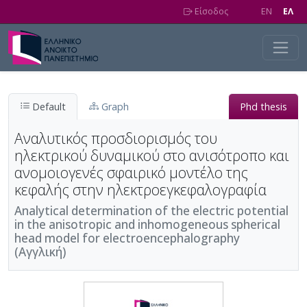
Skip to main content
Είσοδος
EN
EΛ
Default
Graph
Phd thesis
Αναλυτικός προσδιορισμός του
ηλεκτρικού δυναμικού στο ανισότροπο και
ανομοιογενές σφαιρικό μοντέλο της
κεφαλής στην ηλεκτροεγκεφαλογραφία
Analytical determination of the electric potential
in the anisotropic and inhomogeneous spherical
head model for electroencephalography
(Αγγλική)