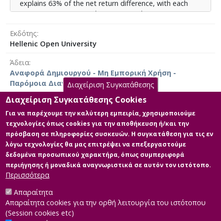
explains 63% of the net return difference, with each
0.01% cost increase reducing returns by 0.89%.
The study extends existing literature through
Εκδότης
systematic comparison of products tracking identical
Hellenic Open University
benchmarks and application of multiple statistical
Άδεια
tools. The findings confirm the Efficient Market
Αναφορά Δημιουργού - Μη Εμπορική Χρήση -
Hypothesis (EMH), as passive ETFs achieve superior
Παρόμοια Διανομή 4.0 Διεθνές
risk-adjusted returns. In conclusion, this work provides
Διαχείριση Συγκατάθεσης
evidence-based guidance for investment decisions,
Διαχείριση Συγκατάθεσης Cookies
highlighting the importance of management costs as a
Για να παρέχουμε την καλύτερη εμπειρία, χρησιμοποιούμε
determining factor for long-term performance.
τεχνολογίες όπως cookies για την αποθήκευση ή/και την
Κύρια Αρχεία Διατριβής
πρόσβαση σε πληροφορίες συσκευών. Η συγκατάθεση για τις εν
λόγω τεχνολογίες θα μας επιτρέψει να επεξεργαστούμε
Κύριο μέρος της Διπλωματικής
δεδομένα προσωπικού χαρακτήρα, όπως συμπεριφορά
Περιγραφή: ΔΙΠΛΩΜΑΤΙΚΗ
περιήγησης ή μοναδικά αναγνωριστικά σε αυτόν τον ιστότοπο.
ΕΡΓΑΣΙΑ- ΠΑΠΑΔΗΜΗΤΡΙΟΥ
Περισσότερα
ΝΙΚΟΛΕΤΑ-158734.pdf (pdf)
Μέγεθος: 1.5 MB
Απαραίτητα
Απαραίτητα cookies για την ορθή λειτουργία του ιστότοπου
(Session cookies etc)