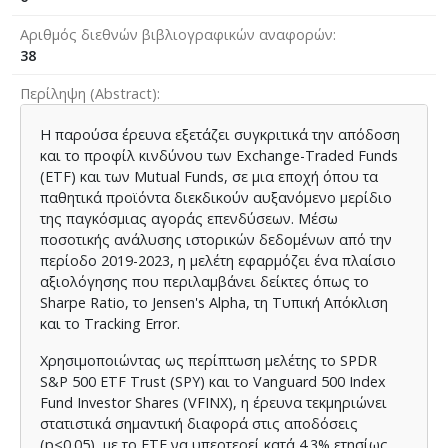
Αριθμός διεθνών βιβλιογραφικών αναφορών
38
Περίληψη (Abstract)
Η παρούσα έρευνα εξετάζει συγκριτικά την απόδοση
και το προφίλ κινδύνου των Exchange-Traded Funds
(ETF) και των Mutual Funds, σε μια εποχή όπου τα
παθητικά προϊόντα διεκδικούν αυξανόμενο μερίδιο
της παγκόσμιας αγοράς επενδύσεων. Μέσω
ποσοτικής ανάλυσης ιστορικών δεδομένων από την
περίοδο 2019-2023, η μελέτη εφαρμόζει ένα πλαίσιο
αξιολόγησης που περιλαμβάνει δείκτες όπως το
Sharpe Ratio, το Jensen's Alpha, τη Τυπική Απόκλιση
και το Tracking Error.
Χρησιμοποιώντας ως περίπτωση μελέτης το SPDR
S&P 500 ETF Trust (SPY) και το Vanguard 500 Index
Fund Investor Shares (VFINX), η έρευνα τεκμηριώνει
στατιστικά σημαντική διαφορά στις αποδόσεις
(p<0.05), με το ETF να υπερτερεί κατά 4.3% ετησίως