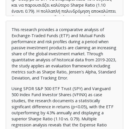
και να παρουσιάζει καλύτερο Sharpe Ratio (1.10
έναντι 0.79). Η πολλαπλή παλινδρόμηση αποκαλύπτει
ότι το Expense Ratio εξηγεί το 63% της διαφοράς
στην καθαρή απόδοση, με κάθε αύξηση 0.01% στο
κόστος να μειώνει την απόδοση κατά 0.89%.
This research provides a comparative analysis of
Exchange-Traded Funds (ETF) and Mutual Funds
Η έρευνα επεκτείνει την υπάρχουσα βιβλιογραφία με
performance and risk profiles during a period when
τη συστηματική σύγκριση προϊόντων που
passive investment products are claiming an increasing
ακολουθούν τον ίδιο δείκτη αναφοράς και την
share of the global investment market. Through
εφαρμογή πολλαπλών στατιστικών εργαλείων. Τα
quantitative analysis of historical data from 2019-2023,
ευρήματα επιβεβαιώνουν τη θεωρία της
the study applies an evaluation framework including
Αποτελεσματικής Αγοράς (EMH), καθώς τα παθητικά
metrics such as Sharpe Ratio, Jensen's Alpha, Standard
ETF επιτυγχάνουν ανώτερη απόδοση σε σχέση με το
Deviation, and Tracking Error.
αναλαμβανόμενο ρίσκο. Εν κατακλείδι, η εργασία
προσφέρει τεκμηριωμένες κατευθύνσεις για
Using SPDR S&P 500 ETF Trust (SPY) and Vanguard
επενδυτικές αποφάσεις, υπογραμμίζοντας τη
500 Index Fund Investor Shares (VFINX) as case
σημασία του κόστους διαχείρισης ως καθοριστικού
studies, the research documents a statistically
παράγοντα για τη μακροπρόθεσμη απόδοση.
significant difference in returns (p<0.05), with the ETF
outperforming by 4.3% annually and displaying a
superior Sharpe Ratio (1.10 vs. 0.79). Multiple
regression analysis reveals that the Expense Ratio