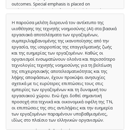
outcomes. Special emphasis is placed on
understanding the role of AI explainability — the
extend to which employees perceive AI systems as
transparent and understandable — in fostering trust,
Η παρούσα μελέτη διερευνά τον αντίκτυπο της
acceptance, and positive organizational engagement.
υιοθέτησης της τεχνητής νοημοσύνης (AI) στα βασικά
εργασιακά αποτελέσματα των εργαζομένων,
συμπεριλαμβανομένης της ικανοποίησης από την
εργασία, της ισορροπίας της επαγγελματικής ζωής
The findings indicate that while AI adoption may
και της ευημερίας των εργαζομένων. Καθώς οι
improve certain operational aspects, it is also
οργανισμοί ενσωματώνουν ολοένα και περισσότερο
associated with increased workload and emotional
τεχνολογίες τεχνητής νοημοσύνης για τη βελτίωση
strain, contributing to lower job satisfaction and
της επιχειρησιακής αποτελεσματικότητας και της
diminished organizational commitment in some cases.
λήψης αποφάσεων, έχουν προκύψει ανησυχίες
Notably, AI explainability emerged as a critical
σχετικά με τις ευρύτερες επιπτώσεις τους στις
moderating factor, with employees perceiving AI
εμπειρίες των εργαζομένων και τη δυναμική του
systems as more transparent reporting higher trust,
εργασιακού χώρου. Ενώ έχει δοθεί σημαντική
reduced workload stress, and greater job satisfaction.
προσοχή στα τεχνικά και οικονομικά οφέλη της ΤΝ,
οι επιπτώσεις της στις αντιλήψεις και την ευημερία
These insights carry important implications for
των εργαζομένων παραμένουν υποβαθμισμένες,
managers, technology developers, and policymakers
ιδίως στο πλαίσιο των ελληνικών οργανισμών.
tasked with implementing AI solutions in organizational
settings. For maximizing the benefits of AI while