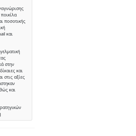
αναγνώρισης
 ποικίλα
αι ποσοτικής
ική
il και
γγελματική
τας
κά στην
δίκαιες και
ι στις αξίες
άστηκαν
θώς και
τρατηγικών
η