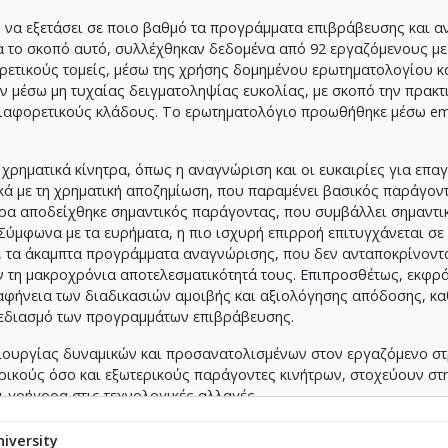
ν να εξετάσει σε ποιο βαθμό τα προγράμματα επιβράβευσης και 
α το σκοπό αυτό, συλλέχθηκαν δεδομένα από 92 εργαζόμενους με
ρετικούς τομείς, μέσω της χρήσης δομημένου ερωτηματολογίου κ
ν μέσω μη τυχαίας δειγματοληψίας ευκολίας, με σκοπό την πρακτ
ιαφορετικούς κλάδους. Το ερωτηματολόγιο προωθήθηκε μέσω ema
 χρηματικά κίνητρα, όπως η αναγνώριση και οι ευκαιρίες για επα
τικά με τη χρηματική αποζημίωση, που παραμένει βασικός παράγον
ύρα αποδείχθηκε σημαντικός παράγοντας, που συμβάλλει σημαντι
ύμφωνα με τα ευρήματα, η πιο ισχυρή επιρροή επιτυγχάνεται σε 
, τα άκαμπτα προγράμματα αναγνώρισης, που δεν ανταποκρίνοντα
ν τη μακροχρόνια αποτελεσματικότητά τους. Επιπροσθέτως, εκφρ
 σαφήνεια των διαδικασιών αμοιβής και αξιολόγησης απόδοσης, κα
χεδιασμό των προγραμμάτων επιβράβευσης.
ημιουργίας δυναμικών και προσανατολισμένων στον εργαζόμενο σ
ικούς όσο και εξωτερικούς παράγοντες κινήτρων, στοχεύουν στ
 γρήγορα στις τεχνολογικές αλλαγές.
iversity