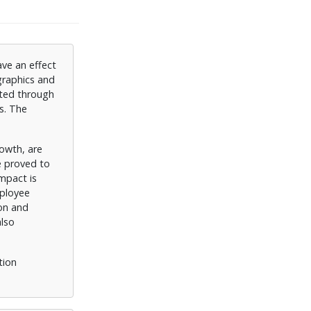
ve an effect
graphics and
cted through
s. The
rowth, are
re proved to
impact is
mployee
ion and
also
tion