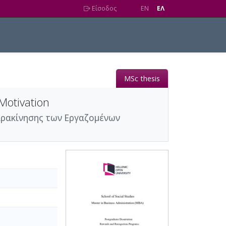
Είσοδος
EN
EΛ
MSc thesis
Motivation
αρακίνησης των Εργαζομένων