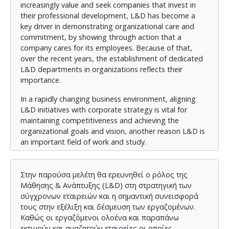
increasingly value and seek companies that invest in
their professional development, L&D has become a
key driver in demonstrating organizational care and
commitment, by showing through action that a
company cares for its employees. Because of that,
over the recent years, the establishment of dedicated
L&D departments in organizations reflects their
importance.
In a rapidly changing business environment, aligning
L&D initiatives with corporate strategy is vital for
maintaining competitiveness and achieving the
organizational goals and vision, another reason L&D is
an important field of work and study.
Primary research, including surveys and interviews with
L&D professionals, provide valuable insights into the
Στην παρούσα μελέτη θα ερευνηθεί ο ρόλος της
practical applications and challenges of L&D today.
Μάθησης & Ανάπτυξης (L&D) στη στρατηγική των
This research highlights the critical role L&D plays in
σύγχρονων εταιρειών και η σημαντική συνεισφορά
fostering innovation, improving employee
τους στην εξέλιξη και δέσμευση των εργαζομένων.
engagement, and achieving long-term business
Καθώς οι εργαζόμενοι ολοένα και παραπάνω
success. This topic is significant because it highlights
εκτιμούν και αναζητούν εταιρείες οι οποίες