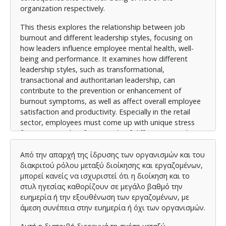
organization respectively.
This thesis explores the relationship between job
burnout and different leadership styles, focusing on
how leaders influence employee mental health, well-
being and performance. It examines how different
leadership styles, such as transformational,
transactional and authoritarian leadership, can
contribute to the prevention or enhancement of
burnout symptoms, as well as affect overall employee
satisfaction and productivity. Especially in the retail
sector, employees must come up with unique stress
factors, since they face people of different mentalities
and mindsets every day, most of the time with
unpredictable behavior and demand for high service.
Από την απαρχή της ίδρυσης των οργανισμών και του
Through quantitative and qualitative research
διακριτού ρόλου μεταξύ διοίκησης και εργαζομένων,
methods, such as questionnaires from employees, the
μπορεί κανείς να ισχυριστεί ότι η διοίκηση και το
dissertation analyzes the parameters that reduce levels
στυλ ηγεσίας καθορίζουν σε μεγάλο βαθμό την
of burnout and increase well-being and prosperity in
ευημερία ή την εξουθένωση των εργαζομένων, με
general. The results show that leaders who have
άμεση συνέπεια στην ευημερία ή όχι των οργανισμών.
emotional intelligence, empathy, and communication