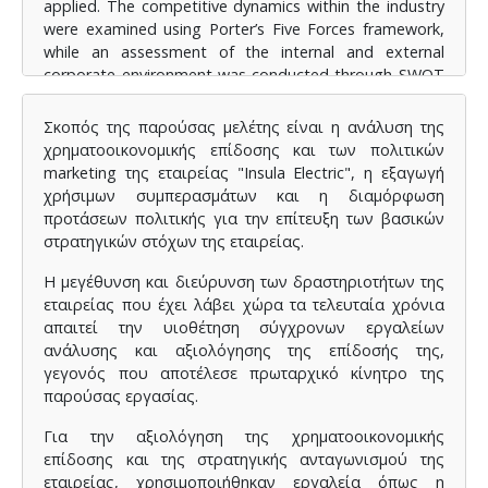
applied. The competitive dynamics within the industry
were examined using Porter’s Five Forces framework,
while an assessment of the internal and external
corporate environment was conducted through SWOT
analysis. Furthermore, the degree to which the
company’s Marketing Mix (4Ps) aligns with its
Σκοπός της παρούσας μελέτης είναι η ανάλυση της
fundamental strategic objectives was meticulously
χρηματοοικονομικής επίδοσης και των πολιτικών
analysed.
marketing της εταιρείας "Insula Electric", η εξαγωγή
χρήσιμων συμπερασμάτων και η διαμόρφωση
Data sourced from the company's financial statements
προτάσεων πολιτικής για την επίτευξη των βασικών
and industry reports facilitated a comparative
στρατηγικών στόχων της εταιρείας.
longitudinal and cross-sectional analysis of the key
Financial Ratios. Similarly, comparative evaluation of
Η μεγέθυνση και διεύρυνση των δραστηριοτήτων της
the company’s Marketing Mix in relation to that of
εταιρείας που έχει λάβει χώρα τα τελευταία χρόνια
competing firms within the sector was conducted
απαιτεί την υιοθέτηση σύγχρονων εργαλείων
using consistent analytical methods.
ανάλυσης και αξιολόγησης της επίδοσής της,
The outcomes of the analysis, although broadly
γεγονός που αποτέλεσε πρωταρχικό κίνητρο της
positive—particularly with regard to financial
παρούσας εργασίας.
performance—revealed several critical areas of
weakness.
Για την αξιολόγηση της χρηματοοικονομικής
επίδοσης και της στρατηγικής ανταγωνισμού της
These findings underpin targeted policy
εταιρείας, χρησιμοποιήθηκαν εργαλεία όπως η