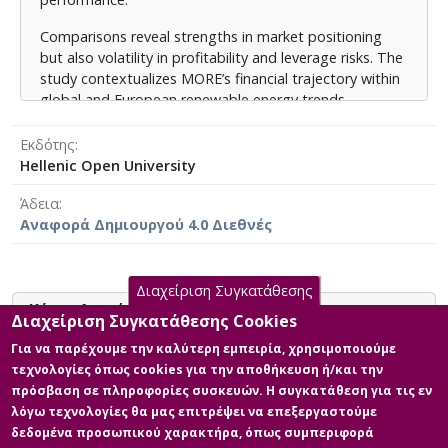
Comparisons reveal strengths in market positioning
but also volatility in profitability and leverage risks. The
study contextualizes MORE’s financial trajectory within
global and European renewable energy trends,
assessing policy impacts and investment drivers.
Εκδότης
The conclusions provide insights into future strategic
Hellenic Open University
opportunities, identifying potential risks and proposing
paths for optimizing financial sustainability within
Άδεια
Greece’s evolving clean energy sector.
Αναφορά Δημιουργού 4.0 Διεθνές
Διαχείριση Συγκατάθεσης
Κύρια Αρχεία Διατριβής
Διαχείριση Συγκατάθεσης Cookies
Για να παρέχουμε την καλύτερη εμπειρία, χρησιμοποιούμε
Financial Analysis of the Renewable
τεχνολογίες όπως cookies για την αποθήκευση ή/και την
Energy Sector. With special
πρόσβαση σε πληροφορίες συσκευών. Η συγκατάθεση για τις εν
reference to Greek Company Motor
λόγω τεχνολογίες θα μας επιτρέψει να επεξεργαστούμε
Oil Renewable Energy, for the years
δεδομένα προσωπικού χαρακτήρα, όπως συμπεριφορά
2019-2023