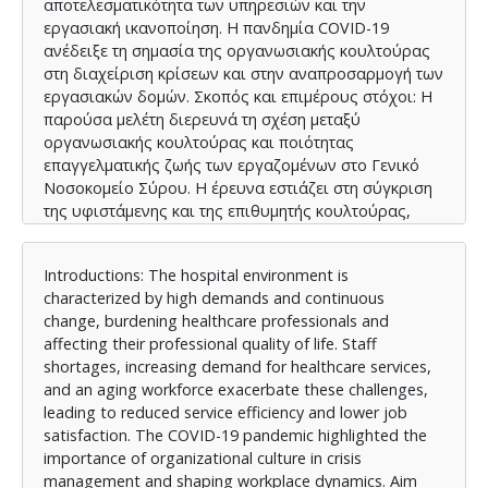
αποτελεσματικότητα των υπηρεσιών και την
εργασιακή ικανοποίηση. Η πανδημία COVID-19
ανέδειξε τη σημασία της οργανωσιακής κουλτούρας
στη διαχείριση κρίσεων και στην αναπροσαρμογή των
εργασιακών δομών. Σκοπός και επιμέρους στόχοι: Η
παρούσα μελέτη διερευνά τη σχέση μεταξύ
οργανωσιακής κουλτούρας και ποιότητας
επαγγελματικής ζωής των εργαζομένων στο Γενικό
Νοσοκομείο Σύρου. Η έρευνα εστιάζει στη σύγκριση
της υφιστάμενης και της επιθυμητής κουλτούρας,
καθώς και στη διερεύνηση της επιρροής της στην
επαγγελματική απόδοση, την ικανοποίηση και τη
Introductions: The hospital environment is
συνολική εμπειρία των εργαζομένων. Τα
characterized by high demands and continuous
αποτελέσματα στοχεύουν στην παροχή δεδομένων
change, burdening healthcare professionals and
που θα υποστηρίξουν στρατηγικές βελτίωσης των
affecting their professional quality of life. Staff
εργασιακών συνθηκών. Υλικό και Μεθοδολογία: Η
shortages, increasing demand for healthcare services,
μελέτη πραγματοποιήθηκε μέσω βιβλιογραφικής
and an aging workforce exacerbate these challenges,
ανασκόπησης και ποσοτικής έρευνας με 139 έγκυρα
leading to reduced service efficiency and lower job
ερωτηματολόγια. Η μέτρηση της οργανωσιακής
satisfaction. The COVID-19 pandemic highlighted the
κουλτούρας έγινε μέσω του OCAI, που αξιολογεί
importance of organizational culture in crisis
τέσσερις τύπους κουλτούρας (Ιεραρχική, Αγοράς,
management and shaping workplace dynamics. Aim
Παρέας, Συνθηκών), ενώ η ποιότητα επαγγελματικής