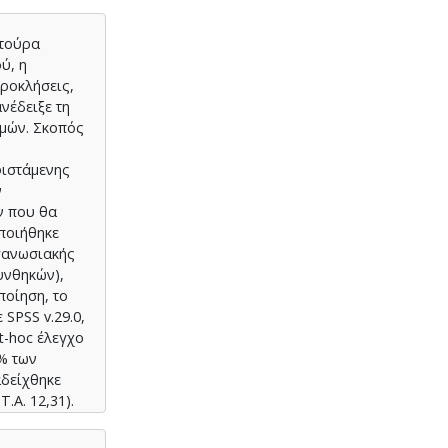
λτούρα
ύ, η
προκλήσεις,
νέδειξε τη
ομών. Σκοπός
φιστάμενης
ν
ν που θα
ποιήθηκε
γανωσιακής
υνθηκών),
ποίηση, το
SPSS v.29.0,
t-hoc έλεγχο
9% των
αδείχθηκε
.Α. 12,31).
ης (Μ.Τ.
η