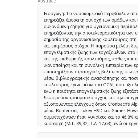
Abstract
Εισαγωγή: Το νοσοκομειακό περιβάλλον απο
επηρεάζει άμεσα τη συνοχή των ομάδων και 
αυξανόμενη ζήτηση για υγειονομική περίθαλ
επηρεάζοντας την αποτελεσματικότητα των υ
σημασία της οργανωσιακής κουλτούρας στη 
και επιμέρους στόχοι: Η παρούσα μελέτη δι
επαγγελματικής ζωής των εργαζομένων στο Γ
και της επιθυμητής κουλτούρας, καθώς και σ
ικανοποίηση και τη συνολική εμπειρία των
υποστηρίξουν στρατηγικές βελτίωσης των ε
μέσω βιβλιογραφικής ανασκόπησης και ποσο
κουλτούρας έγινε μέσω του OCAI, που αξιολ
ενώ η ποιότητα επαγγελματικής ζωής εξετάσ
δευτερεύον τραυματικό άγχος και την επαγγ
αξιοποιώντας ελέγχους όπως Cronbach’s Alph
μέσω Bonferroni, Tukey HSD και Games Howel
συμμετεχόντων ήταν γυναίκες και το 46,8% α
κυρίαρχη (Μ.Τ. 39,32, Τ.Α. 17,63), ενώ οι ερ
Η επαγγελματική ικανοποίηση ήταν υψηλή (Μ.Τ
24,64, Τ.Α. 5,85) και δευτερεύον τραυματικό 