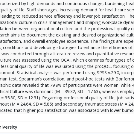
haracterized by high demands and continuous change, burdening hea
υθένωση (ρ = -0,506, p < 0,01), ενώ αυξημένη εξουθένωση συνδέε
quality of life. Staff shortages, increasing demand for healthcare ser
 0,01). Συμπεράσματα: Η έρευνα αναδεικνύει τη σημασία της οργ
leading to reduced service efficiency and lower job satisfaction. T
επαγγελματικής ζωής των εργαζομένων. Αν και η Ιεραρχική Κουλ
izational culture in crisis management and shaping workplace dyna
ετοχικότητα και την πρωτοβουλία, γεγονός που επιδρά αρνητικά 
ation between organizational culture and the professional quality of 
 σε ένα πιο συνεργατικό μοντέλο είναι σαφής, ενώ η ενίσχυση τη
earch aims to document the existing and desired organizational cul
υεξίας κρίνεται απαραίτητη για τη βελτίωση των συνθηκών εργασ
atisfaction, and overall employee experience. The findings are exp
g conditions and developing strategies to enhance the efficiency of 
was conducted through a literature review and quantitative researc
 culture was assessed using the OCAI, which examines four types of c
ofessional quality of life was evaluated using the proQOL, focusing 
burnout. Statistical analysis was performed using SPSS v.29.0, incor
an test, Spearman’s correlation, and post-hoc tests with Bonferro
phic data revealed that 79.9% of participants were women, while 
hical Culture was dominant (M = 39.32, SD = 17.63), whereas emplo
 35.80, SD = 12.31). Regarding professional quality of life, job sati
burnout (M = 24.64, SD = 5.85) and secondary traumatic stress (M = 24
dicated that higher job satisfaction was associated with lower burno
elated with higher secondary traumatic stress (ρ = 0.535, p < 0.01). 
ational culture does not fully meet employees' expectations. Althou
iversity
s participation and initiative, negatively affecting job satisfaction. Th