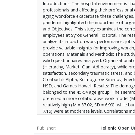
Introductions: The hospital environment is c
ικανοποίηση συσχετίζεται με χαμηλότερη εξο
professionals and affecting their professional 
υψηλότερο τραυματικό άγχος (ρ = 0,535, p <
aging workforce exacerbate these challenges, 
κουλτούρας ως ρυθμιστικού παράγοντα της 
pandemic highlighted the importance of organ
προσφέρει σταθερότητα, περιορίζει τη συμμ
and Objectives: This study examines the correl
εργασιακή ικανοποίηση. Η ανάγκη μετάβασης
employees at Syros General Hospital. The res
επαγγελματικής ανάπτυξης και της ψυχικής ε
analyze its impact on work performance, job s
provide valuable insights for improving workin
operations. Materials and Methods: The study 
valid questionnaires analyzed. Organizational
(Hierarchy, Market, Clan, Adhocracy), while pr
satisfaction, secondary traumatic stress, and 
Cronbach’s Alpha, Kolmogorov-Smirnov, Friedm
HSD, and Games Howell. Results: The demogra
belonged to the 45-54 age group. The Hierarc
preferred a more collaborative work model (M =
relatively high (M = 37.02, SD = 6.99), while 
7.15) were at moderate levels. Correlations in
-0.506, p < 0.01), while increased burnout corr
The findings suggest that the current organiz
Publisher
Hellenic Open Un
Hierarchical Culture provides stability, it limit