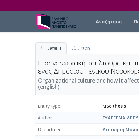
Skip to main content
Main navigation
Αναζήτηση
Π
Default
Graph
Η οργανωσιακή κουλτούρα και π
ενός Δημόσιου Γενικού Νοσοκομ
Organizational culture and how it affects
(english)
Entity type
MSc thesis
Author
ΕΥΑΓΓΕΛΙΑ ΔΕΣ
Department
Διοίκηση Μονά