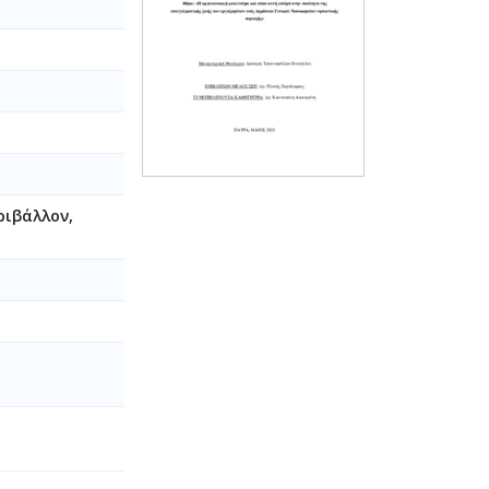
ριβάλλον,