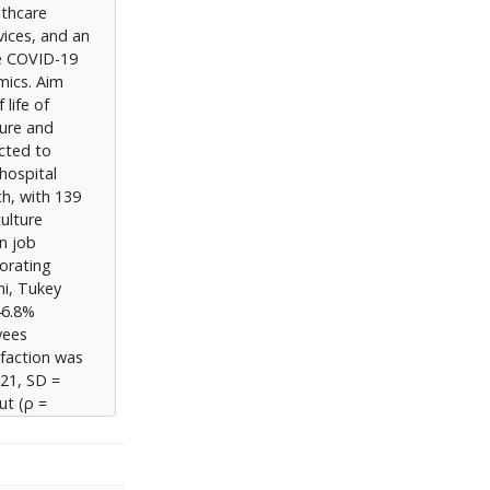
lthcare
ται με
vices, and an
ανωσιακής
he COVID-19
τούρα
mics. Aim
στην
life of
ς
ture and
ίας.
ected to
hospital
h, with 139
ulture
on job
porating
ni, Tukey
46.8%
yees
sfaction was
.21, SD =
ut (ρ =
Conclusions:
gh the
e need for a