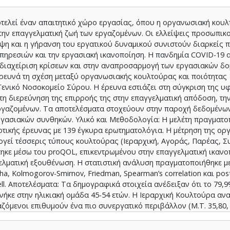
τελεί έναν απαιτητικό χώρο εργασίας, όπου η οργανωσιακή κου
την επαγγελματική ζωή των εργαζομένων. Οι ελλείψεις προσωπικο
ψη και η γήρανση του εργατικού δυναμικού συνιστούν διαρκείς 
πηρεσιών και την εργασιακή ικανοποίηση. Η πανδημία COVID-19 α
διαχείριση κρίσεων και στην αναπροσαρμογή των εργασιακών δ
ερευνά τη σχέση μεταξύ οργανωσιακής κουλτούρας και ποιότητας
ενικό Νοσοκομείο Σύρου. Η έρευνα εστιάζει στη σύγκριση της υ
τη διερεύνηση της επιρροής της στην επαγγελματική απόδοση, τη
 εργαζομένων. Τα αποτελέσματα στοχεύουν στην παροχή δεδομένω
ργασιακών συνθηκών. Υλικό και Μεθοδολογία: Η μελέτη πραγματο
τικής έρευνας με 139 έγκυρα ερωτηματολόγια. Η μέτρηση της ορ
ογεί τέσσερις τύπους κουλτούρας (Ιεραρχική, Αγοράς, Παρέας, Σ
τηκε μέσω του proQOL, επικεντρωμένου στην επαγγελματική ικανο
ελματική εξουθένωση. Η στατιστική ανάλυση πραγματοποιήθηκε με 
a, Kolmogorov-Smirnov, Friedman, Spearman’s correlation και pos
l. Αποτελέσματα: Τα δημογραφικά στοιχεία ανέδειξαν ότι το 79,
νήκε στην ηλικιακή ομάδα 45-54 ετών. Η Ιεραρχική Κουλτούρα αν
γαζόμενοι επιθυμούν ένα πιο συνεργατικό περιβάλλον (Μ.Τ. 35,80, Τ
. 37,02, Τ.Α. 6,99), με μέτρια επίπεδα επαγγελματικής εξουθένωσ
άγχος (Μ.Τ. 24,21, Τ.Α. 7,15). Οι συσχετίσεις έδειξαν ότι υψηλότερ