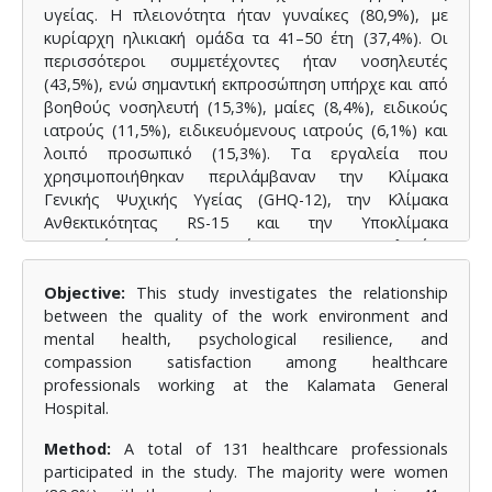
υγείας. Η πλειονότητα ήταν γυναίκες (80,9%), με
κυρίαρχη ηλικιακή ομάδα τα 41–50 έτη (37,4%). Οι
περισσότεροι συμμετέχοντες ήταν νοσηλευτές
(43,5%), ενώ σημαντική εκπροσώπηση υπήρχε και από
βοηθούς νοσηλευτή (15,3%), μαίες (8,4%), ειδικούς
ιατρούς (11,5%), ειδικευόμενους ιατρούς (6,1%) και
λοιπό προσωπικό (15,3%). Τα εργαλεία που
χρησιμοποιήθηκαν περιλάμβαναν την Κλίμακα
Γενικής Ψυχικής Υγείας (GHQ-12), την Κλίμακα
Ανθεκτικότητας RS-15 και την Υποκλίμακα
Ικανοποίησης από τη Συμπόνια του Ερωτηματολογίου
Ποιότητας Επαγγελματικής Ζωής (ProQOL–CS). Λόγω
μη κανονικής κατανομής των δεδομένων,
Objective:
This study investigates the relationship
εφαρμόστηκαν μη παραμετρικές στατιστικές
between the quality of the work environment and
δοκιμασίες (Kruskal–Wallis, Mann–Whitney U και
mental health, psychological resilience, and
Spearman’s correlation), ενώ η εσωτερική συνέπεια
compassion satisfaction among healthcare
των εργαλείων αξιολογήθηκε με τον δείκτη Cronbach’s
professionals working at the Kalamata General
alpha.
Hospital.
Αποτελέσματα:
Όλες οι κλίμακες εμφάνισαν
Method:
A total of 131 healthcare professionals
εξαιρετική εσωτερική συνέπεια: GHQ-12 (Cronbach’s α
participated in the study. The majority were women