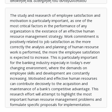
απόκτηση και διατήρηση του ανταγωνιστικού
πλεονεκτήματος μιας τράπεζας. Η παρούσα
ερευνητική προσπάθεια επιχειρεί να αναδείξει τα
The study and reasearch of employee satisfaction and
σημαντικότερα προβλήματα διαχείρησης του
motivation is particularly important, as one of the
ανθρώπινου δυναμικού και να διατυπώσει
most critical factors in the performance of any
συγκεκριμένες προτάσεις προς εφαρμογή.
organization is the existance of an effective human
resource management strategy. Work commitment is
positively related to job satisfaction as the more
correctly the analysis and planning of human resourse
work is performed, the more the employee satisfation
is expected to increase. This is particularly important
for the banking industry especialy in today's ever
changing environment, where the demands on
employee skills and development are constantly
increasing. Motivated and effective human resourses
can contribute decisively to the acquisition and
maintenance of a bank's competitive advantage. This
research effort will attempt to highlight the most
important human resourse management problems and
formulate specific proposals for implementation.