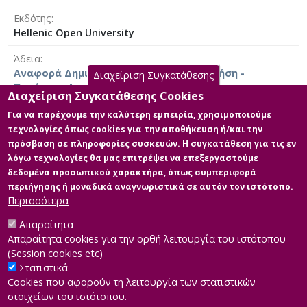
Εκδότης
Hellenic Open University
Άδεια
Αναφορά Δημιουργού - Μη Εμπορική Χρήση -
Διαχείριση Συγκατάθεσης
Παρόμοια Διανομή 4.0 Διεθνές
Διαχείριση Συγκατάθεσης Cookies
Για να παρέχουμε την καλύτερη εμπειρία, χρησιμοποιούμε
τεχνολογίες όπως cookies για την αποθήκευση ή/και την
πρόσβαση σε πληροφορίες συσκευών. Η συγκατάθεση για τις εν
Κύρια Αρχεία Διατριβής
λόγω τεχνολογίες θα μας επιτρέψει να επεξεργαστούμε
δεδομένα προσωπικού χαρακτήρα, όπως συμπεριφορά
Κύριο μέρος της Διπλωματικής
περιήγησης ή μοναδικά αναγνωριστικά σε αυτόν τον ιστότοπο.
Περιγραφή: ΜΔΕ_Ευδαίμων
Περισσότερα
Ευανθία_2025.pdf (pdf)
Μέγεθος: 1.4 MB
Απαραίτητα
Απαραίτητα cookies για την ορθή λειτουργία του ιστότοπου
(Session cookies etc)
Στατιστικά
Cookies που αφορούν τη λειτουργία των στατιστικών
στοιχείων του ιστότοπου.