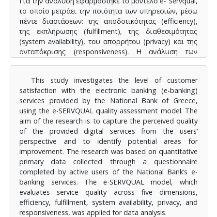
Για την ανάλυση εφαρμόστηκε το μοντέλο e- Servqual,
το οποίο μετράει την ποιότητα των υπηρεσιών, μέσω
πέντε διαστάσεων: της αποδοτικότητας (efficiency),
της εκπλήρωσης (fulfillment), της διαθεσιμότητας
(system availability), του απορρήτου (privacy) και της
ανταπόκρισης (responsiveness). Η ανάλυση των
δεδομένων πραγματοποιήθηκε με χρήση των
στατιστικών εργαλείων SPSS 30.00.0 και Microsoft
This study investigates the level of customer
Excel, ενώ εφαρμόστηκε περιγραφική ανάλυση και
satisfaction with the electronic banking (e-banking)
στατιστική ανάλυση. Υπολογίστηκαν δείκτες
services provided by the National Bank of Greece,
αξιοπιστίας Cronbach’s Alpha, συντελεστές
using the e-SERVQUAL quality assessment model. The
συσχέτισης με την μέθοδο Pearson, καθώς
aim of the research is to capture the perceived quality
εφαρμόστηκε και μέθοδος one way ANOVA για την
of the provided digital services from the users’
εξαγωγή συσχετίσεων και διαφορών.
perspective and to identify potential areas for
Τα αποτελέσματα έδειξαν ότι οι πελάτες είναι σε
improvement. The research was based on quantitative
γενικές γραμμές ικανοποιημένοι από τις ψηφιακές
primary data collected through a questionnaire
υπηρεσίες όμως, η διάσταση της ανταπόκρισης
completed by active users of the National Bank’s e-
φαίνεται να παρουσιάζει την μεγαλύτερη υστέρηση
banking services. The e-SERVQUAL model, which
σε σχέση με τις άλλες, υποδηλώνοντας την ανάγκη
evaluates service quality across five dimensions,
για άμεσες βελτιώσεις. Από την άλλη, οι διαστάσεις
efficiency, fulfillment, system availability, privacy, and
της εκπλήρωσης, της διαθεσιμότητας και της
responsiveness, was applied for data analysis.