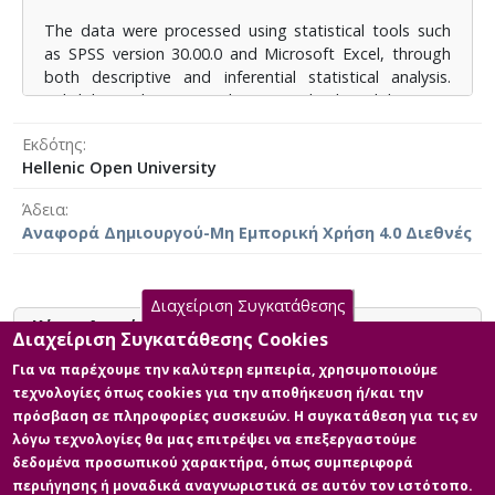
αποδοτικότητας εμφανίζουν ισχυρότερη συσχέτιση
The data were processed using statistical tools such
με αντιλαμβανόμενη ποιότητα, άρα και την συνολική
as SPSS version 30.00.0 and Microsoft Excel, through
ικανοποίηση.
both descriptive and inferential statistical analysis.
Reliability indicators such as Cronbach’s Alpha were
calculated, along with Pearson correlation coefficients,
Εκδότης
and a one-way ANOVA method was applied to identify
Hellenic Open University
relationships and differences.
Άδεια
The results showed that, overall, customers are
Αναφορά Δημιουργού-Μη Εμπορική Χρήση 4.0 Διεθνές
generally satisfied with the digital services offered.
However, the dimension of responsiveness appears to
have the greatest shortfall compared to the others,
indicating the need for immediate improvements in
Διαχείριση Συγκατάθεσης
Κύρια Αρχεία Διατριβής
this area. On the other hand, the dimensions of
Διαχείριση Συγκατάθεσης Cookies
fulfillment, system availability, and efficiency
Για να παρέχουμε την καλύτερη εμπειρία, χρησιμοποιούμε
demonstrated a stronger correlation with perceived
Κύριο Μέρος της Διπλωματικής
τεχνολογίες όπως cookies για την αποθήκευση ή/και την
quality, and therefore, with overall customer
Περιγραφή: Η ΕΠΙΔΡΑΣΗ ΤΩΝ
πρόσβαση σε πληροφορίες συσκευών. Η συγκατάθεση για τις εν
satisfaction.
ΔΙΑΣΤΑΣΕΩΝ ΤΗΣ ΠΟΙΟΤΗΤΑΣ
λόγω τεχνολογίες θα μας επιτρέψει να επεξεργαστούμε
ΤΩΝ ΗΛΕΚΤΡΟΝΙΚΩΝ ΥΠΗΡΕΣΙΩΝ
δεδομένα προσωπικού χαρακτήρα, όπως συμπεριφορά
ΣΤΗΝ ΙΚΑΝΟΠΟΙΗΣΗ ΤΩΝ
περιήγησης ή μοναδικά αναγνωριστικά σε αυτόν τον ιστότοπο.
ΠΕΛΑΤΩΝ ΤΗΣ ΕΘΝΙΚΗΣ