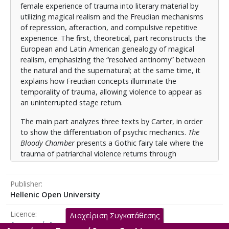
λεπτομέρειες που ο αφηγητής θεωρεί φυσιολογικές,
female experience of trauma into literary material by
μετατρέποντας την έπαυλη σε εξωτερικευμένο
utilizing magical realism and the Freudian mechanisms
ασυνείδητο. Το
Πάθος της Νέας Εύας
εξετάζει μια
of repression, afteraction, and compulsive repetitive
δυστοπική επέμβαση αλλαγής φύλου, η οποία αρχικά
experience. The first, theoretical, part reconstructs the
λειτουργεί ως κενό συνείδησης και αποκτά
European and Latin American genealogy of magical
τραυματική ισχύ μόνο όταν μελλοντικά γεγονότα
realism, emphasizing the “resolved antinomy” between
(έρημος Zero, αποκάλυψη Tristessa)
the natural and the supernatural; at the same time, it
ανασημασιοδοτούν τη μνήμη. Το μεθύστερο βίωμα
explains how Freudian concepts illuminate the
συνδέεται με ένα θαυμαστό βιοπολιτικό σώμα που
temporality of trauma, allowing violence to appear as
αποδέχεται τους κανόνες του κόσμου του χωρίς
an uninterrupted stage return.
λογική εξήγηση. Στη
Σαδική Γυναίκα
, τέλος, η Carter
σχολιάζει τη σαδική πορνογραφία ως σκηνή
The main part analyzes three texts by Carter, in order
επαναλαμβανόμενης βίας: οι θύτες και τα θύματα
to show the differentiation of psychic mechanics.
The
εγκλωβίζονται σε έναν φαύλο κύκλο όπου η
Bloody Chamber
presents a Gothic fairy tale where the
υπερβολή και η παρωδία κανονικοποιούν το
trauma of patriarchal violence returns through
φρικώδες, μια λογοτεχνική εκδοχή του
repetitive fetish motifs (key, bloodstain, music). The
καταναγκασμού επανάληψης.
Magical Realism here is based on small, impossible
Publisher
details that the narrator considers normal,
Συνολικά, η εργασία δείχνει ότι ο Μαγικός
Hellenic Open University
transforming the mansion into an externalized
Ρεαλισμός στην Carter δεν αποτελεί απλή αισθητική
unconscious.
The Passion of the New Eve
examines a
Licence
επιλογή· λειτουργεί ως στρατηγική που καθιστά το
Διαχείριση Συγκατάθεσης
dystopian sex change operation, which initially
Αναφορά Δημιουργού 4.0 Διεθνές
τραύμα ορατό, επιτρέποντας ταυτόχρονα την
functions as a void of consciousness and acquires