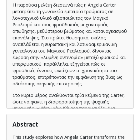
Η παρούσα μελέτη διερευνά πώς η Angela Carter
μετατρέπει τη γυναικεία εμπειρία τραύματος σε
λογοτεχνικό υλικό αξιοποιώντας τον Μαγικό
Ρεαλισμό και τους φροϋδικούς μηχανισμούς
απώθησης, μεθύστερου βιώματος και καταναγκασμού
επανάληψης. Στο πρώτο, θεωρητικό, σκέλος
αναπλάθεται η ευρωπαϊκή και λατινοαμερικανική
γενεαλογία του Μαγικού Ρεαλισμού, δίνοντας
έμφαση στην «λυμένη αντινομία» μεταξύ φυσικού και
υπερφυσικού· παράλληλα, εξηγείται πώς οι
φροϋδικές έννοιες φωτίζουν τη χρονικότητα του
τραύματος, επιτρέποντας την εμφάνιση της βίας ως
αδιάκοπης σκηνικής επιστροφής.
Στο κύριο μέρος αναλύονται τρία κείμενα της Carter,
ώστε να φανεί η διαφοροποίηση της ψυχικής
μηχανικής. Η
Ματωμένη Κάμαρα
παρουσιάζει ένα
γοτθικό παραμύθι όπου το τραύμα της πατριαρχικής
βίας επιστρέφει μέσα από επαναληπτικά μοτίβα-
Abstract
φετίχ (κλειδί, λεκές αίματος, μουσική). Ο Μαγικός
Ρεαλισμός εδώ εδράζεται σε μικρές, αδύνατες
This study explores how Angela Carter transforms the