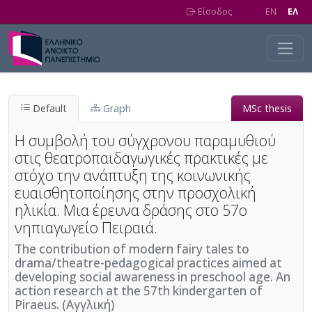
Skip to main content
Είσοδος
EN
EΛ
Default
Graph
MSc thesis
Η συμβολή του σύγχρονου παραμυθιού
στις θεατροπαιδαγωγικές πρακτικές με
στόχο την ανάπτυξη της κοινωνικής
ευαισθητοποίησης στην προσχολική
ηλικία. Μια έρευνα δράσης στο 57ο
νηπιαγωγείο Πειραιά.
The contribution of modern fairy tales to
drama/theatre-pedagogical practices aimed at
developing social awareness in preschool age. An
action research at the 57th kindergarten of
Piraeus. (Αγγλική)