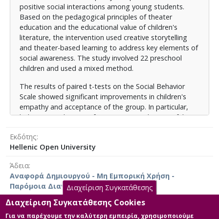
διαμοιρασμού και στην προθυμία συμμετοχής σε
positive social interactions among young students.
συλλογικές δραστηριότητες, ενώ μειώθηκαν οι τάσεις
Based on the pedagogical principles of theater
κοινωνικής απομόνωσης. Αρχικά, η τάξη
education and the educational value of children's
χαρακτηριζόταν από κοινωνική περιθωριοποίηση και
literature, the intervention used creative storytelling
σχηματισμό άκαμπτων υποομάδων, αλλά μέχρι το
and theater-based learning to address key elements of
τέλος της παρέμβασης εξελίχθηκε σε ένα πιο
social awareness. The study involved 22 preschool
συμπεριληπτικό και συνεργατικό περιβάλλον. Τα
children and used a mixed method.
παιδιά, που προηγουμένως ήταν απομονωμένα,
The results of paired t-tests on the Social Behavior
κέρδισαν την αποδοχή των συνομηλίκων τους, ενώ τα
Scale showed significant improvements in children's
κοινωνικά δίκτυα συνολικά έγιναν πιο ισορροπημένα
empathy and acceptance of the group. In particular,
και συνδεδεμένα.
behaviors such as comforting peers and successful
Τα ευρήματα υπογραμμίζουν την αποτελεσματικότητα
integration into group play showed significant positive
Εκδότης
της ενσωμάτωσης σύγχρονων παραμυθιών και
changes. Marginal improvements were also observed in
Hellenic Open University
θεατροπαιδαγωγικών πρακτικών στην προώθηση της
sharing behaviors and willingness to participate in
κοινωνικο-συναισθηματικής ανάπτυξης, κατά την
collective activities, while tendencies toward social
Άδεια
πρώιμη παιδική ηλικία. Αυτή η προσέγγιση, όχι μόνο
isolation decreased. Initially, the class was
Αναφορά Δημιουργού - Μη Εμπορική Χρήση -
ενισχύει την ενσυναίσθηση και τη συνεργασία, αλλά
characterized by social marginalization and the
Παρόμοια Διανομή 4.0 Διεθνές
Διαχείριση Συγκατάθεσης
συμβάλλει και σε ένα πιο θετικό κλίμα στην τάξη. Η
formation of rigid subgroups, but by the end of the
εφαρμογή τέτοιων δημιουργικών, βιωματικών
intervention, it had evolved into a more inclusive and
Διαχείριση Συγκατάθεσης Cookies
προγραμμάτων στην προσχολική εκπαίδευση είναι
collaborative environment. Children who were
Για να παρέχουμε την καλύτερη εμπειρία, χρησιμοποιούμε