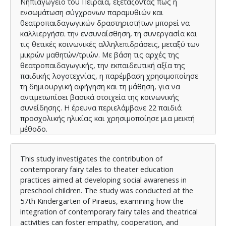
Νηπιαγωγείο του Πειραιά, εξετάζoντας πώς η
ενσωμάτωση σύγχρονων παραμυθιών και
θεατροπαιδαγωγικών δραστηριοτήτων μπορεί να
καλλιεργήσει την ενσυναίσθηση, τη συνεργασία και
τις θετικές κοινωνικές αλληλεπιδράσεις, μεταξύ των
μικρών μαθητών/τριών. Με βάση τις αρχές της
θεατροπαιδαγωγικής, την εκπαιδευτική αξία της
παιδικής λογοτεχνίας, η παρέμβαση χρησιμοποίησε
τη δημιουργική αφήγηση και τη μάθηση, για να
αντιμετωπίσει βασικά στοιχεία της κοινωνικής
συνείδησης. Η έρευνα περιελάμβανε 22 παιδιά
προσχολικής ηλικίας και χρησιμοποίησε μια μεικτή
μέθοδο.
Τα αποτελέσματα των ζευγαρωμένων t-τεστ στην
Κλίμακα Κοινωνικής Συμπεριφοράς έδειξαν
This study investigates the contribution of
σημαντικές βελτιώσεις στην ενσυναίσθηση και την
contemporary fairy tales to theater education
αποδοχή των παιδιών από την ομάδα. Ιδιαίτερα,
practices aimed at developing social awareness in
συμπεριφορές όπως η παρηγοριά των συνομηλίκων
preschool children. The study was conducted at the
και η επιτυχής ένταξη στο ομαδικό παιχνίδι, έδειξαν
57th Kindergarten of Piraeus, examining how the
σημαντικές θετικές αλλαγές. Παρατηρήθηκαν, επίσης,
integration of contemporary fairy tales and theatrical
οριακές βελτιώσεις στις συμπεριφορές
activities can foster empathy, cooperation, and