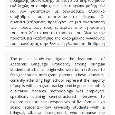
δομημένης συνέντευξης, με στόχο να διερευνηθούν
ενδελεχώς οι απόψεις των πέντε πρώην μαθητριών
και νυν φοιτητριών με διγλωσσικό, αλβανικό
υπόβαθρο, που αποτελούν το δείγμα. Οι
συνεντευξιαζόμενες προέβησαν σε μια ανασκόπηση
των προσωπικών τους εμπειριών από τη φοίτησή
τους στο λύκειο και του τρόπου που βίωσαν την
προσπάθεια κατάκτησης της ακαδημαϊκής γλωσσικής
τους ικανότητας στην Ελληνική γλώσσα στη διαδρομή
μέχρι τις πανελλήνιες εξετάσεις. Οι συνεντεύξεις
δομήθηκαν βάσει των ερευνητικών ερωτημάτων της
The present study investigates the development of
παρούσης έρευνας, τα οποία θέτουν ως στόχο
Academic Language Proficiency among bilingual
αφενός την κατάδειξη των γλωσσικών και
students of albanian origin who were born in Greece to
συναισθηματικών δυσκολιών που κλήθηκαν να
first-generation immigrant parents. These students,
αντιμετωπίσουν τα δίγλωσσα παιδιά αλβανικής
currently attending high school, represent the majority
καταγωγής στο λύκειο, στο οποίο η ακαδημαϊκή όψη
of pupils with a migrant background in greek schools. A
της Ελληνικής γλώσσας κυριαρχεί σε γλωσσικά, αλλά
qualitative research methodology was employed,
και μη γλωσσικά μαθήματα, και αφετέρου την
specifically utilizing semi-structured interviews to
προβολή των στρατηγικών και των πρακτικών που
explore in depth the perspectives of five former high
υιοθέτησαν κυρίως τα ίδια, αλλά και σε συνεργασία
school students—now university students—with a
με τους/τις εκπαιδευτικούς, ώστε να τις ξεπεράσουν.
bilingual, albanian background, who comprise the
Το επίκεντρο της παρούσας έρευνας συνιστούν οι