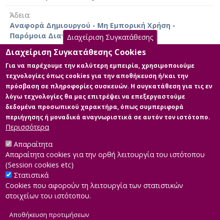
Άδεια
Αναφορά Δημιουργού - Μη Εμπορική Χρήση -
Παρόμοια Διανομή 4.0 Διεθνές
Διαχείριση Συγκατάθεσης
Διαχείριση Συγκατάθεσης Cookies
Για να παρέχουμε την καλύτερη εμπειρία, χρησιμοποιούμε
τεχνολογίες όπως cookies για την αποθήκευση ή/και την
Κύρια Αρχεία Διατριβής
πρόσβαση σε πληροφορίες συσκευών. Η συγκατάθεση για τις εν
λόγω τεχνολογίες θα μας επιτρέψει να επεξεργαστούμε
Full text
δεδομένα προσωπικού χαρακτήρα, όπως συμπεριφορά
Περιγραφή: Γιώργος Παπαπαύλου-
περιήγησης ή μοναδικά αναγνωριστικά σε αυτόν τον ιστότοπο.
Διπλωματική Εργασία_19.06.2025
Περισσότερα
.pdf (pdf)
Μέγεθος: 3.1 MB
Απαραίτητα
Απαραίτητα cookies για την ορθή λειτουργία του ιστότοπου
(Session cookies etc)
Στατιστικά
Cookies που αφορούν τη λειτουργία των στατιστικών
στοιχείων του ιστότοπου.
Αποθήκευση προτιμήσεων
|