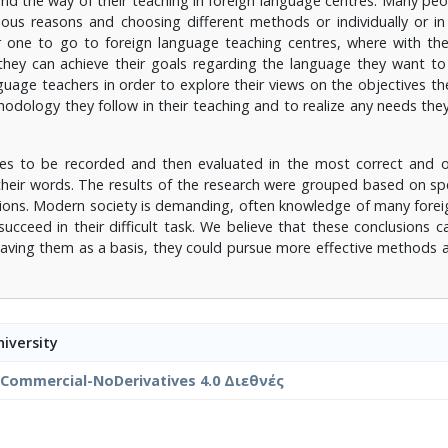
and the way of their teaching in foreign language centres. Many peo
ious reasons and choosing different methods or individually or in 
one to go to foreign language teaching centres, where with the
ey can achieve their goals regarding the language they want to l
guage teachers in order to explore their views on the objectives th
hodology they follow in their teaching and to realize any needs the
es to be recorded and then evaluated in the most correct and o
 their words. The results of the research were grouped based on spe
lusions. Modern society is demanding, often knowledge of many fore
ucceed in their difficult task. We believe that these conclusions ca
having them as a basis, they could pursue more effective methods
iversity
nCommercial-NoDerivatives 4.0 Διεθνές