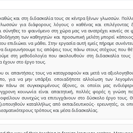
καθώς και στη διδασκαλία τους σε κέντρα ξένων γλωσσών. Πολλ
γλωσσών για διάφορους λόγους ο καθένας και επιλέγοντας δ
ναι σύνηθες το φαινόμενο στη χώρα μας να ανατρέχει κανείς σε 
θοδήγηση των καθηγητών και προσωπική μελέτη μπορεί κάποιος
υ επιδιώκει να μάθει. Στην εργασία αυτή εμείς πήραμε συνέντε
α διερευνήσουμε τις απόψεις τους πάνω στους στόχους που θέ
θούμε στη μεθοδολογία που ακολουθούν στη διδασκαλία τους 
 έχουν στο έργο τους.
υ οι απαντήσεις τους να καταγραφούν και μετά να αξιολογηθο
όπο, για να μην υπάρξει οποιαδήποτε αλλοίωση των λεγομέν
αν πάνω σε συγκεκριμένους άξονες, οι οποίοι μας ενδιέφερ
γχρονη κοινωνία είναι απαιτητική, πολλές φορές η γνώση π
ς οφείλουν συνεχώς να επιτυγχάνουν στο δύσκολο έργο τους. 
ιοποιηθούν καταλλήλως από εκπαιδευτικούς- ερευνητές, οι οπ
ελεσματικότερους τρόπους και μέσα διδασκαλίας.