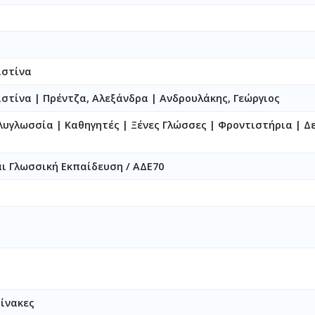
ιστίνα
ιστίνα
|
Πρέντζα, Αλεξάνδρα
|
Ανδρουλάκης, Γεώργιος
λυγλωσσία | Καθηγητές | Ξένες Γλώσσες | Φροντιστήρια | Δ
ι Γλωσσική Εκπαίδευση / ΑΔΕ70
Πίνακες