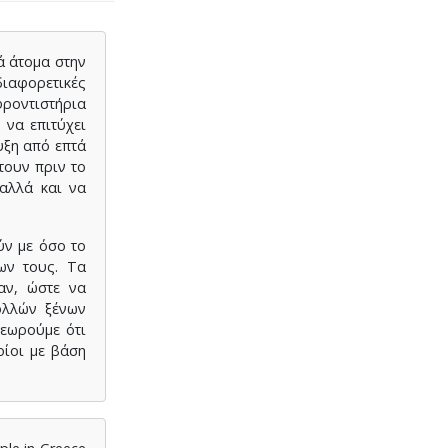
ά άτομα στην
ιαφορετικές
φροντιστήρια
 να επιτύχει
υξη από επτά
τουν πριν το
αλλά και να
ύν με όσο το
ων τους. Τα
αν, ώστε να
ολλών ξένων
Θεωρούμε ότι
οίοι με βάση