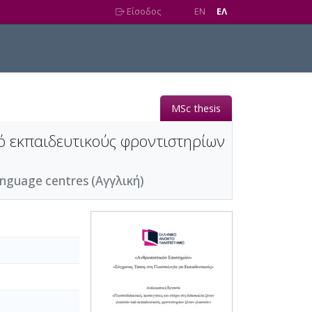
Είσοδος
EN
EΛ
MSc thesis
πό εκπαιδευτικούς φροντιστηρίων
language centres (Αγγλική)