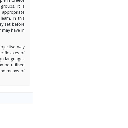
ple in Greece
groups. It is
 appropriate
earn. In this
ey set before
y may have in
bjective way
cific axes of
ign languages
n be utilised
 and means of