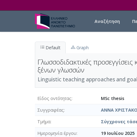
Skip to main content
Main navigation
Αναζήτηση
Π
Default
Graph
Γλωσσοδιδακτικές προσεγγίσεις 
ξένων γλωσσών
Linguistic teaching approaches and goal
Είδος οντότητας
MSc thesis
Συγγραφέας
ΑΝΝΑ ΧΡΙΣΤΑΚ
Τμήμα
Σύγχρονες τάσε
Ημερομηνία έργου
19 Ιουλίου 2025