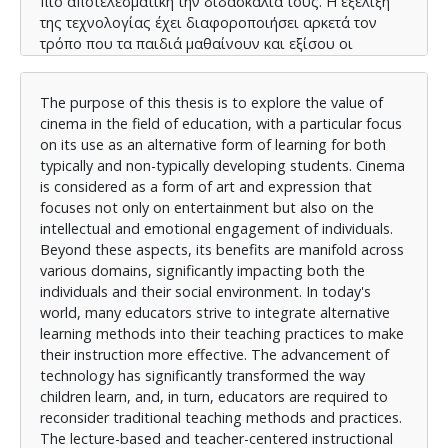
πιο αποτελεσματική την διδασκαλία τους. Η εξέλιξη
της τεχνολογίας έχει διαφοροποιήσει αρκετά τον
τρόπο που τα παιδιά μαθαίνουν και εξίσου οι
εκπαιδευτικοί καλούνται να αναθεωρήσουν τις
παραδοσιακές μεθόδους και πρακτικές διδασκαλίας.
The purpose of this thesis is to explore the value of
Πλέον, τα μοντέλα της διάλεξης και της μετωπικής
cinema in the field of education, with a particular focus
διδασκαλίας φαίνεται να φθείρονται, μιας και τα
on its use as an alternative form of learning for both
παιδιά επιθυμούν να είναι το επίκεντρο της
typically and non-typically developing students. Cinema
μαθησιακής διαδικασίας και να έχουν ενεργό
is considered as a form of art and expression that
συμμετοχή την ώρα του μαθήματος. Γι' αυτό το λόγο
focuses not only on entertainment but also on the
και οι εκπαιδευτικοί έχουν αλλάξει τον τρόπο
intellectual and emotional engagement of individuals.
προσέγγισης τους απέναντι στους μαθητές και στα
Beyond these aspects, its benefits are manifold across
μαθησιακά αντικείμενα. Αντιλαμβανόμενοι τα θετικά
various domains, significantly impacting both the
αποτελέσματα στα παιδιά, δημιουργούν
individuals and their social environment. In today's
δραστηριότητες εκπαιδευτικού χαρακτήρα που
world, many educators strive to integrate alternative
εξυπηρετούν τους μαθησιακούς στόχους και
learning methods into their teaching practices to make
στηρίζονται στην εξατομίκευση, στην
their instruction more effective. The advancement of
διαφοροποιημένη διδασκαλία και στα ατομικά
technology has significantly transformed the way
χαρακτηριστικά του κάθε μαθητή. Λαμβάνουν κάθε
children learn, and, in turn, educators are required to
μαθητή ως ξεχωριστή φυσιογνωμία που μαθαίνει με
reconsider traditional teaching methods and practices.
διαφορετικό τρόπο και γι' αυτό, μελετούν τα
The lecture-based and teacher-centered instructional
ενδιαφέροντα, τις προτιμήσεις, τις μαθησιακές και εν