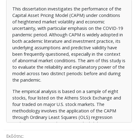
αμερικανική αγορά. Η μεθοδολογική προσέγγιση
περιλαμβάνει την εφαρμογή του υποδείγματος CAPM
This dissertation investigates the performance of the
μέσω παλινδρόμησης με τη μέθοδο OLS, ενώ
Capital Asset Pricing Model (CAPM) under conditions
παράλληλα αξιοποιούνται στατιστικά τεστ όπως οι
of heightened market volatility and economic
έλεγχοι στασιμότητας (ADF), αυτοσυσχέτισης (Durbin-
uncertainty, with particular emphasis on the COVID-19
Watson), ετεροσκεδαστικότητας (Breusch-Pagan) και
pandemic period. Although CAPM is widely adopted in
σταθερότητας συντελεστών (CUSUM), προκειμένου να
both academic literature and investment practice, its
διασφαλιστεί η εγκυρότητα και η αξιοπιστία των
underlying assumptions and predictive validity have
ευρημάτων.
been frequently questioned, especially in the context
of abnormal market conditions. The aim of this study is
Τα αποτελέσματα υποδεικνύουν διαφοροποίηση στη
to evaluate the reliability and explanatory power of the
συμπεριφορά των μετοχών και στη στατιστική
model across two distinct periods: before and during
σημασία των παραμέτρων του υποδείγματος κατά τη
the pandemic.
διάρκεια της κρίσης, γεγονός που ενισχύει την
ανάγκη επανεξέτασης της εφαρμοσιμότητας του
The empirical analysis is based on a sample of eight
CAPM υπό ακραίες συνθήκες. Η εργασία καταλήγει σε
stocks, four listed on the Athens Stock Exchange and
κρίσιμα συμπεράσματα σχετικά με την περιορισμένη
four traded on major U.S. stock markets. The
επεξηγηματική ισχύ του μοντέλου σε περιόδους
methodology involves the application of the CAPM
συστημικής αστάθειας, προτείνοντας ταυτόχρονα τη
through Ordinary Least Squares (OLS) regression
διερεύνηση πολυπαραγοντικών εναλλακτικών για
analysis. To ensure robustness and reliability, a range
μελλοντική έρευνα.
of statistical tests are performed, including the
Εκδότης
Augmented Dickey-Fuller (ADF) test for stationarity,