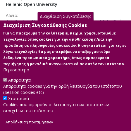
Hellenic Open University
the Durbin-Watson test for autocorrelation, the
Breusch-Pagan test for heteroskedasticity, and the
Άδεια
Διαχείριση Συγκατάθεσης
CUSUM test for coefficient stability.
Attribution-NonCommercial-NoDerivatives 4.0 Διεθνές
Διαχείριση Συγκατάθεσης Cookies
The findings reveal significant variation in stock
Για να παρέχουμε την καλύτερη εμπειρία, χρησιμοποιούμε
behavior and parameter significance during the crisis
τεχνολογίες όπως cookies για την αποθήκευση ή/και την
period, highlighting the limitations of the CAPM in
πρόσβαση σε πληροφορίες συσκευών. Η συγκατάθεση για τις εν
Κύρια Αρχεία Διατριβής
explaining returns under systemic stress. The study
λόγω τεχνολογίες θα μας επιτρέψει να επεξεργαστούμε
concludes that the model’s explanatory strength
δεδομένα προσωπικού χαρακτήρα, όπως συμπεριφορά
diminishes in times of economic turmoil and suggests
ΔΙΠΛΩΜΑΤΙΚΗ 2025
περιήγησης ή μοναδικά αναγνωριστικά σε αυτόν τον ιστότοπο.
the consideration of multifactor models as more
Περιγραφή: ΤΕΛΙΚΗ ΔΙΠΛΩΜΑΤΙΚΗ
Περισσότερα
suitable alternatives for future research.
ΙΟΥΝΙΟΣ 2025.pdf (pdf)
Μέγεθος: 1.0 MB
Απαραίτητα
Απαραίτητα cookies για την ορθή λειτουργία του ιστότοπου
(Session cookies etc)
Στατιστικά
Cookies που αφορούν τη λειτουργία των στατιστικών
στοιχείων του ιστότοπου.
Αποθήκευση προτιμήσεων
|
Developed by
INTEROPTICS
Powered by
ReasonableGraph.org