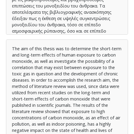
επιπτώσεις του μονοξειδίου του άνθρακα. Τα
αποτελέσματα της βιβλιογραφικής ανασκόπησης
έδειξαν πως η έκθεση σε υψηλές συγκεντρώσεις
μονοξειδίου του άνθρακα, τόσο σε επίπεδο
ατμοσφαιρικής ρύπανσης, όσο και σε επίπεδο
δηλητηρίασης σε εσωτερικούς χώρους, επηρεάζει με
ιδιαίτερα αρνητικό τρόπο την υγεία των ανθρώπων
The aim of this thesis was to determine the short-term
και τη ζωή τους. Ειδικότερα, διαπιστώθηκε πως
and long-term effects of human exposure to carbon
μπορεί να προκαλέσει βλάβες και δυσλειτουργίες
monoxide, as well as investigate the possibility of a
στο καρδιαγγειακό σύστημα, όπως είναι η ισχαιμική
correlation that may exist between exposure to the
μυοκαρδιοπάθεια, το έμφραγμα του μυοκαρδίου, η
toxic gas in question and the development of chronic
στηθάγχη, η κοιλιακή και κολπική μαρμαρυγή και η
diseases. In order to accomplish the research aim, the
μυοκαρδιακή ίνωση. Χαρακτηριστικά διαπιστώθηκε,
method of literature review was used, since data were
πως τα άτομα που έχουν δηλητηριαστεί με
utilized from recent studies on the long-term and
μονοξείδιο του άνθρακα έχουν έως και 2,16 φορές
short-term effects of carbon monoxide that were
μεγαλύτερο κίνδυνο να εκδηλώσουν ισχαιμική
published in scientific journals. The results of the
καρδιοπάθεια. Επίσης, παρατηρήθηκε πως δύναται
literature review showed that exposure to high
να επηρεάσει αρνητικά τη λειτουργία του
concentrations of carbon monoxide, as an effect of air
αναπνευστικού συστήματος καθώς τα άτομα που
pollution, as well as indoor poisoning, has a highly
έχουν δηλητηριαστεί με μονοξείδιο του άνθρακα
negative impact on the state of health and lives of
έχουν 1,84 φορές μεγαλύτερο κίνδυνο να