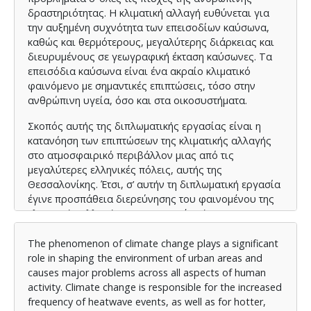
δραστηριότητας. Η κλιματική αλλαγή ευθύνεται για
την αυξημένη συχνότητα των επεισοδίων καύσωνα,
καθώς και θερμότερους, μεγαλύτερης διάρκειας και
διευρυμένους σε γεωγραφική έκταση καύσωνες. Τα
επεισόδια καύσωνα είναι ένα ακραίο κλιματικό
φαινόμενο με σημαντικές επιπτώσεις, τόσο στην
ανθρώπινη υγεία, όσο και στα οικοσυστήματα.
Σκοπός αυτής της διπλωματικής εργασίας είναι η
κατανόηση των επιπτώσεων της κλιματικής αλλαγής
στο ατμοσφαιρικό περιβάλλον μιας από τις
μεγαλύτερες ελληνικές πόλεις, αυτής της
Θεσσαλονίκης. Έτσι, σ’ αυτήν τη διπλωματική εργασία
έγινε προσπάθεια διερεύνησης του φαινομένου της
κλιματικής αλλαγής και της συσχέτισής του με
επεισόδια καύσωνα και, κατ΄ επέκταση, με
θερμοκρασιακές μεταβολές, στην ευρύτερη περιοχή
The phenomenon of climate change plays a significant
της Θεσσαλονίκης.
role in shaping the environment of urban areas and
causes major problems across all aspects of human
Για τον λόγο αυτό, πραγματοποιήθηκε στατιστική
activity. Climate change is responsible for the increased
επεξεργασία και αξιολόγηση των διαθέσιμων
frequency of heatwave events, as well as for hotter,