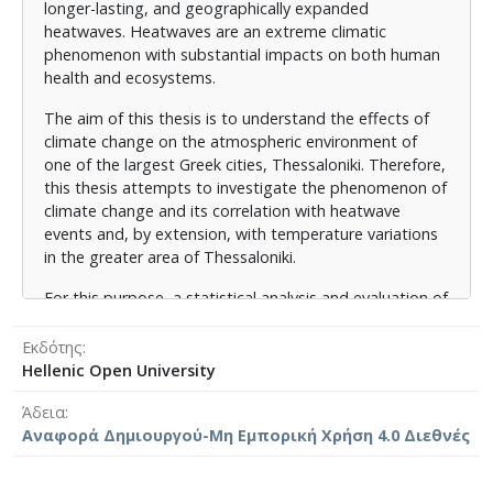
ημερήσιων μετρήσεων της θερμοκρασίας του αέρα
longer-lasting, and geographically expanded
(Tmax, Tmean και Tmin), κατά την περίοδο 1970-
heatwaves. Heatwaves are an extreme climatic
2023, στην ευρύτερη περιοχή της Θεσσαλονίκης. Οι
phenomenon with substantial impacts on both human
μετρήσεις που χρησιμοποιήθηκαν προέρχονται από
health and ecosystems.
τον περιαστικό Μετεωρολογικό Σταθμό Επιφανείας-
Ανώτερης Ατμοσφαίρας της Εθνικής Μετεωρολογικής
The aim of this thesis is to understand the effects of
Υπηρεσίας, ΕΜΥ, που βρίσκεται, περίπου 15
climate change on the atmospheric environment of
χιλιόμετρα από το κέντρο της πόλης, στον Κρατικό
one of the largest Greek cities, Thessaloniki. Therefore,
Αερολιμένα Θεσσαλονίκης "Μακεδονία". Έτσι,
this thesis attempts to investigate the phenomenon of
δημιουργήθηκε μια βάση δεδομένων για διάστημα 54
climate change and its correlation with heatwave
ετών (1970-2023), με ανώτατες, μέσες και κατώτατες
events and, by extension, with temperature variations
ημερήσιες μετρήσεις θερμοκρασίας του αέρα, τόσο
in the greater area of Thessaloniki.
για την περίοδο αναφοράς, 1970-1999, όσο και για
For this purpose, a statistical analysis and evaluation of
την περίοδο μελέτης, 2000-2023.
the available daily air temperature measurements
Για τον ορισμό ενός επεισοδίου καύσωνα
(Tmax, Tmean, and Tmin) was conducted for the
Εκδότης
χρησιμοποιήθηκε ο ορισμός του Παγκόσμιου
period 1970-2023 in the wider area of Thessaloniki. The
Hellenic Open University
Μετεωρολογικού Οργανισμού (WMO), σύμφωνα με
measurements used were obtained from the peri-
Άδεια
τον οποίο ως επεισόδιο καύσωνα ορίστηκε η
urban Surface-Upper Air Meteorological Station of the
Αναφορά Δημιουργού-Μη Εμπορική Χρήση 4.0 Διεθνές
περίοδος διάρκειας άνω των πέντε συνεχόμενων
Hellenic National Meteorological Service, HNMS,
ημερών, κατά την οποία η μέγιστη ημερήσια
located approximately 15 kilometers from the city
θερμοκρασία υπερέβη κατά τουλάχιστον 5°C τον
center, at the Thessaloniki "Macedonia" State Airport.