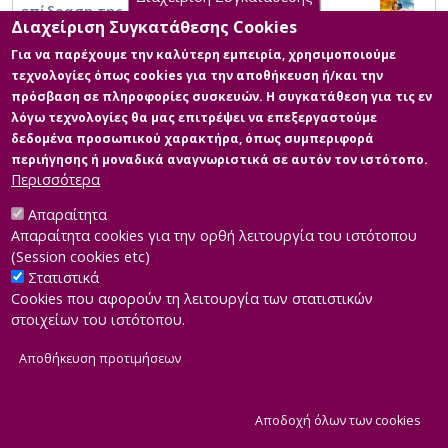
επίδραση της κλιματικής αλλαγής στην
Διαχείριση Συγκατάθεσης Cookies
πόλη της Θεσσαλονίκης
Για να παρέχουμε την καλύτερη εμπειρία, χρησιμοποιούμε
τεχνολογίες όπως cookies για την αποθήκευση ή/και την
πρόσβαση σε πληροφορίες συσκευών. Η συγκατάθεση για τις εν
λόγω τεχνολογίες θα μας επιτρέψει να επεξεργαστούμε
δεδομένα προσωπικού χαρακτήρα, όπως συμπεριφορά
περιήγησης ή μοναδικά αναγνωριστικά σε αυτόν τον ιστότοπο.
Περισσότερα
Απαραίτητα
Απαραίτητα cookies για την ορθή λειτουργία του ιστότοπου
(Session cookies etc)
Στατιστικά
Cookies που αφορούν τη λειτουργία των στατιστικών
στοιχείων του ιστότοπου.
Αποθήκευση προτιμήσεων
|
Developed by
INTEROPTICS
Powered by
ReasonableGraph.org
|
Δήλωση Προσβασιμότητας
CMS Login
Α
Αποδοχή όλων των cookies