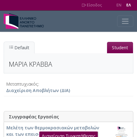
Skip to main content
Είσοδος
EN
EΛ
Default
Student
ΜΑΡΙΑ ΚΡΑΒΒΑ
Μεταπτυχιακός
Διαχείριση Αποβλήτων (ΔΙΑ)
Συγγραφέας Εργασίας
Μελέτη των θερμοκρασιακών μεταβολών
και των επεισοδίων καύσωνα υπό την
Διαχείριση Συγκατάθεσης