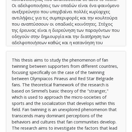
Οι αδελφοποιήσεις των οπαδών είναι ένα φαινόμενο
ανεξερεύνητο που υπερβαίνει πολλές κυρίαρχες
αντιλήψεις για τις συμπεριφορές και την κουλτούρα
που αναπτύσσουν οι οπαδικές κοινότητες. Στόχος
της έρευνας είναι η διερεύνηση των παραγόντων που
οδηγούν στην δημιουργία και την διατήρηση των
αδελφοποιήσεων καθώς και η κατανόηση του
φαινομένου μέσα από την καταγραφή μαρτυριών των
αδελφοποιημένων οπαδών.
This thesis aims to study the phenomenon of fan
Η έρευνα πραγματοποιήθηκε με τη μέθοδο των
twinning between supporters from different countries,
ημιδομημένων συνεντεύξεων, η οποία μας επέτρεψε,
focusing specifically on the case of the twinning
σε συνδυασμό με την βιβλιογραφική και διαδικτυακή
between Olympiacos Piraeus and Red Star Belgrade
αναζήτηση, να συλλέξουμε το ερευνητικό υλικό μας.
fans. The theoretical framework of the research is
Η επιλογή αυτής της μεθόδου βασίστηκε στην ανάγκη
based on Simmel’s basic theory of the "stranger,"
αναζήτησης ποιοτικών δεδομένων από τους ίδιους
which is used to approach the micro-societies of
τους οπαδούς που συμμετέχουν στην αδελφοποίηση
sports and the socialization that develops within this
με σκοπό να οδηγηθούμε σε μια βαθύτερη κατανόηση
field. Fan twinning is an unexplored phenomenon that
των εμπειριών και των αντιλήψεων που
transcends many dominant perceptions of the
αναπτύσσονται μεταξύ τους. Οι συνεντεύξεις
behaviors and cultures that fan communities develop.
πραγματοποιήθηκαν, στην πλειοψηφία τους, δια
The research aims to investigate the factors that lead