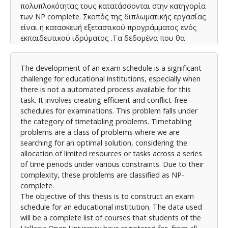
πολυπλοκότητας τους κατατάσσονται στην κατηγορία
των NP complete. Σκοπός της διπλωματικής εργασίας
είναι η κατασκευή εξεταστικού προγράμματος ενός
εκπαιδευτικού ιδρύματος .Τα δεδομένα που θα
χρησιμοποιηθούν είναι μια πλήρης λίστα με τα
μαθήματα που έχουν δηλώσει οι φοιτητές του ΕΑΠ
The development of an exam schedule is a significant
από όλες τις σχολές του ιδρύματος για το έτος 2023-
challenge for educational institutions, especially when
2024. Η προσέγγιση της επίλυσης του προβλήματος
there is not a automated process available for this
στην παρούσα διπλωματική εστιάζει στην θεωρία
task. It involves creating efficient and conflict-free
γραφημάτων για την ανάπτυξη ενός αλγορίθμου που
schedules for examinations. This problem falls under
βασίζεται στην εύρεση μέγιστης κλίκας. Η ανάπτυξη
the category of timetabling problems. Timetabling
του κώδικα θα γίνει με χρήση Python και στόχος είναι
problems are a class of problems where we are
ο σχεδιασμός και η υλοποίηση ενός
searching for an optimal solution, considering the
βελτιστοποιημένου προγράμματος που θα ικανοποιεί
allocation of limited resources or tasks across a series
συγκεκριμένους περιορισμούς που θα ορίσουμε.
of time periods under various constraints. Due to their
Βέλτιστη λύση θα θεωρήσουμε εκείνη που θα
complexity, these problems are classified as NP-
ελαχιστοποιεί την ημερολογιακή διάρκεια της
complete.
εξεταστικής περιόδου.
The objective of this thesis is to construct an exam
schedule for an educational institution. The data used
will be a complete list of courses that students of the