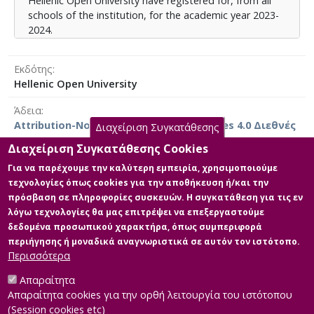
Hellenic Open University have registered for, from all
schools of the institution, for the academic year 2023-
2024.
The approach in this thesis focuses on graph theory,
aiming to develop an algorithm based on finding the
Εκδότης
maximum clique. The code will be developed using
Hellenic Open University
Python, with the goal of designing and implementing
an optimized program that will satisfy specific
Άδεια
constraints that we define. An optimal solution will be
Attribution-NonCommercial-NoDerivatives 4.0 Διεθνές
Διαχείριση Συγκατάθεσης
considered the one that minimizes the calendar
duration of the exam period.
Διαχείριση Συγκατάθεσης Cookies
Για να παρέχουμε την καλύτερη εμπειρία, χρησιμοποιούμε
τεχνολογίες όπως cookies για την αποθήκευση ή/και την
Κύρια Αρχεία Διατριβής
πρόσβαση σε πληροφορίες συσκευών. Η συγκατάθεση για τις εν
λόγω τεχνολογίες θα μας επιτρέψει να επεξεργαστούμε
Ανάπτυξη εξεταστικού
δεδομένα προσωπικού χαρακτήρα, όπως συμπεριφορά
ημερολογίου
περιήγησης ή μοναδικά αναγνωριστικά σε αυτόν τον ιστότοπο.
Περιγραφή: Ανάπτυξη εξεταστικού
Περισσότερα
ημερολογίου..pdf (pdf)
Μέγεθος: 1.4 MB
Απαραίτητα
Απαραίτητα cookies για την ορθή λειτουργία του ιστότοπου
(Session cookies etc)