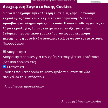
Διαχείριση Συγκατάθεσης Cookies
Για να παρέχουμε την καλύτερη εμπειρία, χρησιμοποιούμε
τεχνολογίες όπως cookies για την αποθήκευση ή/και την
πρόσβαση σε πληροφορίες συσκευών. Η συγκατάθεση για τις εν
λόγω τεχνολογίες θα μας επιτρέψει να επεξεργαστούμε
δεδομένα προσωπικού χαρακτήρα, όπως συμπεριφορά
περιήγησης ή μοναδικά αναγνωριστικά σε αυτόν τον ιστότοπο.
Περισσότερα
Απαραίτητα
Απαραίτητα cookies για την ορθή λειτουργία του ιστότοπου
(Session cookies etc)
Στατιστικά
Cookies που αφορούν τη λειτουργία των στατιστικών
στοιχείων του ιστότοπου.
Αποθήκευση προτιμήσεων
|
Developed by
INTEROPTICS
Powered by
ReasonableGraph.org
|
Δήλωση Προσβασιμότητας
CMS Login
Α
Αποδοχή όλων των cookies