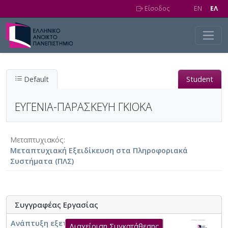
Skip to main content
Είσοδος
EN
EΛ
Default
Student
ΕΥΓΕΝΙΑ-ΠΑΡΑΣΚΕΥΗ ΓΚΙΟΚΑ
Μεταπτυχιακός
Μεταπτυχιακή Εξειδίκευση στα Πληροφοριακά
Συστήματα (ΠΛΣ)
Συγγραφέας Εργασίας
Ανάπτυξη εξεταστικού ημερολογίου
Διαχείριση Συγκατάθεσης