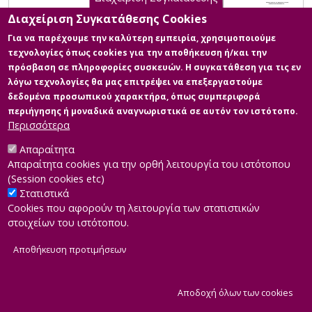
Διαχείριση Συγκατάθεσης Cookies
Για να παρέχουμε την καλύτερη εμπειρία, χρησιμοποιούμε
τεχνολογίες όπως cookies για την αποθήκευση ή/και την
πρόσβαση σε πληροφορίες συσκευών. Η συγκατάθεση για τις εν
λόγω τεχνολογίες θα μας επιτρέψει να επεξεργαστούμε
δεδομένα προσωπικού χαρακτήρα, όπως συμπεριφορά
περιήγησης ή μοναδικά αναγνωριστικά σε αυτόν τον ιστότοπο.
Περισσότερα
Απαραίτητα
Απαραίτητα cookies για την ορθή λειτουργία του ιστότοπου
(Session cookies etc)
Στατιστικά
Cookies που αφορούν τη λειτουργία των στατιστικών
στοιχείων του ιστότοπου.
Αποθήκευση προτιμήσεων
|
Developed by
INTEROPTICS
Powered by
ReasonableGraph.org
|
Δήλωση Προσβασιμότητας
CMS Login
Α
Αποδοχή όλων των cookies