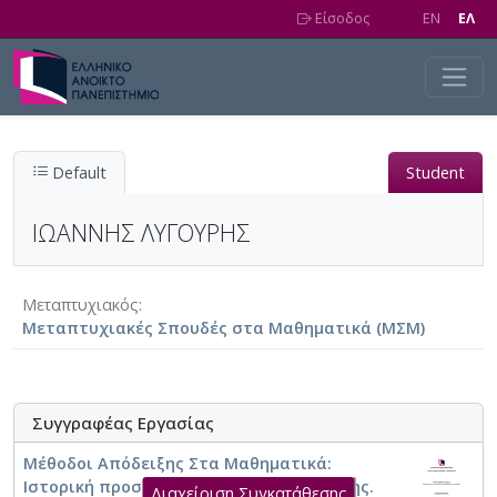
Skip to main content
Είσοδος
EN
EΛ
Default
Student
ΙΩΑΝΝΗΣ ΛΥΓΟΥΡΗΣ
Μεταπτυχιακός
Μεταπτυχιακές Σπουδές στα Μαθηματικά (ΜΣΜ)
Συγγραφέας Εργασίας
Μέθοδοι Απόδειξης Στα Μαθηματικά:
Ιστορική προσέγγιση και προεκτάσεις της.
Διαχείριση Συγκατάθεσης