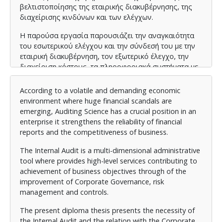
βελτιστοποίησης της εταιρικής διακυβέρνησης, της
διαχείρισης κινδύνων και των ελέγχων.
Η παρούσα εργασία παρουσιάζει την αναγκαιότητα
του εσωτερικού ελέγχου και την σύνδεσή του με την
εταιρική διακυβέρνηση, τον εξωτερικό έλεγχο, την
διαχείριση κόστους, τα πληροφοριακά συστήματα με
σκοπό τη θωράκιση της επιχείρησης απέναντι στην
απάτη και στην ελαχιστοποίηση της έκθεσής της σε
According to a volatile and demanding economic
κινδύνους.
environment where huge financial scandals are
emerging, Auditing Science has a crucial position in an
Στο τελευταίο μέρος, πραγματοποιείται μία
enterprise it strengthens the reliability of financial
παρουσίαση του κυρίαρχου ρόλου του εσωτερικού
reports and the competitiveness of business.
ελέγχου στην αναπτυξιακή πορεία της επιχείρησης
και παρατίθενται κάποιες προτάσεις για
The Internal Audit is a multi-dimensional administrative
μεγιστοποίηση του οφέλους στο σύγχρονο
tool where provides high-level services contributing to
επιχειρηματικό περιβάλλον.
achievement of business objectives through of the
improvement of Corporate Governance, risk
management and controls.
The present diploma thesis presents the necessity of
the Internal Audit and the relation with the Corporate