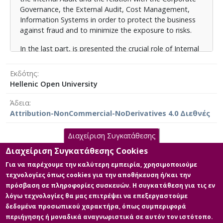
Governance, the External Audit, Cost Management,
Information Systems in order to protect the business
against fraud and to minimize the exposure to risks.
In the last part, is presented the crucial role of Internal
Audit in the development of the company and there
are some suggestions for maximizing the benefit in the
Εκδότης
modern business environment.
Hellenic Open University
Άδεια
Attribution-NonCommercial-NoDerivatives 4.0 Διεθνές
Διαχείριση Συγκατάθεσης
Διαχείριση Συγκατάθεσης Cookies
Κύρια Αρχεία Διατριβής
Για να παρέχουμε την καλύτερη εμπειρία, χρησιμοποιούμε
τεχνολογίες όπως cookies για την αποθήκευση ή/και την
Ο Εσωτερικός Έλεγχος ως βασικός
πρόσβαση σε πληροφορίες συσκευών. Η συγκατάθεση για τις εν
μοχλός ενίσχυσης της
λόγω τεχνολογίες θα μας επιτρέψει να επεξεργαστούμε
ανταγωνιστικότητας της
δεδομένα προσωπικού χαρακτήρα, όπως συμπεριφορά
σύγχρονης επιχείρησης
περιήγησης ή μοναδικά αναγνωριστικά σε αυτόν τον ιστότοπο.
Περιγραφή: Διπλωματική