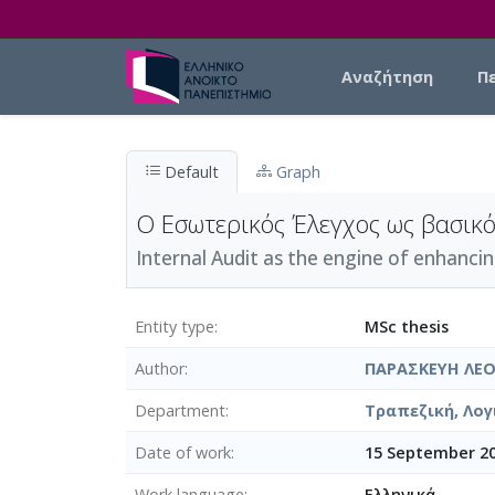
Skip to main content
Main navigation
Αναζήτηση
Π
Default
Graph
Ο Εσωτερικός Έλεγχος ως βασικό
Internal Audit as the engine of enhanci
Entity type
MSc thesis
Author
ΠΑΡΑΣΚΕΥΗ ΛΕ
Department
Τραπεζική, Λογ
Date of work
15 September 2
Work language
Ελληνικά