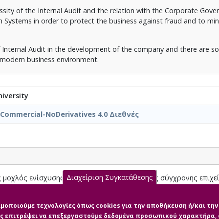
sity of the Internal Audit and the relation with the Corporate Gove
 Systems in order to protect the business against fraud and to min
e of Internal Audit in the development of the company and there are 
e modern business environment.
iversity
nCommercial-NoDerivatives 4.0 Διεθνές
Διαχείριση Συγκατάθεσης
 μοχλός ενίσχυσης της ανταγωνιστικότητας της σύγχρονης επιχε
.pdf (pdf)
σιμοποιούμε τεχνολογίες όπως cookies για την αποθήκευση ή/και τ
μας επιτρέψει να επεξεργαστούμε δεδομένα προσωπικού χαρακτήρα