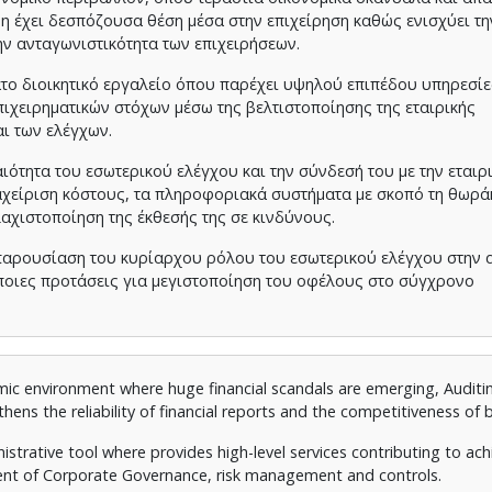
μη έχει δεσπόζουσα θέση μέσα στην επιχείρηση καθώς ενισχύει τη
ν ανταγωνιστικότητα των επιχειρήσεων.
το διοικητικό εργαλείο όπου παρέχει υψηλού επιπέδου υπηρεσίε
πιχειρηματικών στόχων μέσω της βελτιστοποίησης της εταιρικής
αι των ελέγχων.
ότητα του εσωτερικού ελέγχου και την σύνδεσή του με την εταιρ
ιαχείριση κόστους, τα πληροφοριακά συστήματα με σκοπό τη θωρά
λαχιστοποίηση της έκθεσής της σε κινδύνους.
 παρουσίαση του κυρίαρχου ρόλου του εσωτερικού ελέγχου στην 
άποιες προτάσεις για μεγιστοποίηση του οφέλους στο σύγχρονο
ic environment where huge financial scandals are emerging, Auditi
gthens the reliability of financial reports and the competitiveness of 
nistrative tool where provides high-level services contributing to ac
ent of Corporate Governance, risk management and controls.