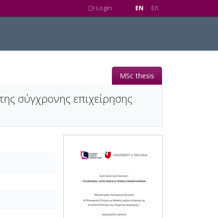
Login
EN
EΛ
MSc thesis
 της σύγχρονης επιχείρησης