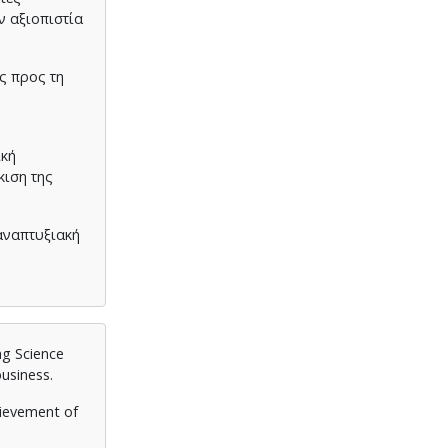
ν αξιοπιστία
ς προς τη
ική
κιση της
αναπτυξιακή
ng Science
business.
hievement of