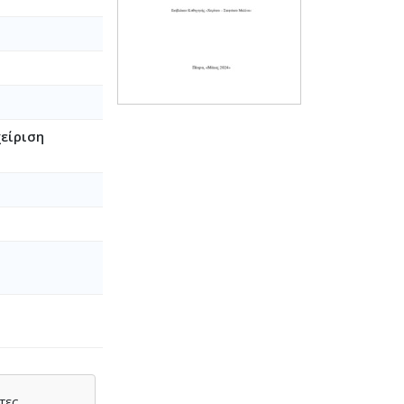
χείριση
τες