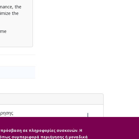
rnance, the
imize the
some
ίρησης
ην πρόσβαση σε πληροφορίες συσκευών. Η
, όπως συμπεριφορά περιήγησης ή μοναδικά