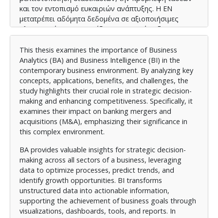
και τον εντοπισμό ευκαιριών ανάπτυξης. Η ΕΝ
μετατρέπει αδόμητα δεδομένα σε αξιοποιήσιμες
πληροφορίες, υποστηρίζοντας την επίτευξη
επιχειρηματικών στόχων μέσω απεικονίσεων,
πινάκων, εργαλείων και αναφορών. Στις τραπεζικές
This thesis examines the importance of Business
Σ&Ε, η ΕΑ και η ΕΝ συμβάλλουν στην αξιολόγηση
Analytics (BA) and Business Intelligence (BI) in the
ευκαιριών και κινδύνων, στον σχεδιασμό
contemporary business environment. By analyzing key
στρατηγικών ενοποίησης και στην παρακολούθηση
concepts, applications, benefits, and challenges, the
της προόδου μετά τη συγχώνευση.
study highlights their crucial role in strategic decision-
making and enhancing competitiveness. Specifically, it
Η υιοθέτηση ΕΑ, ΕΝ και Τεχνητής Νοημοσύνης (ΤΝ)
examines their impact on banking mergers and
οδηγεί σε βελτιωμένη αποδοτικότητα, τεκμηριωμένες
acquisitions (M&A), emphasizing their significance in
αποφάσεις, ενίσχυση της καινοτομίας και
this complex environment.
ανταγωνιστικό πλεονέκτημα. Ωστόσο, υπάρχουν
προκλήσεις όπως η διασφάλιση της ποιότητας των
BA provides valuable insights for strategic decision-
δεδομένων, η ομαλή ενσωμάτωση της τεχνολογίας
making across all sectors of a business, leveraging
και η διαχείριση των αλλαγών εντός του οργανισμού.
data to optimize processes, predict trends, and
Για να παραμείνουν ανταγωνιστικές σε μια ταχέως
identify growth opportunities. BI transforms
μεταβαλλόμενη αγορά, οι επιχειρήσεις πρέπει να
unstructured data into actionable information,
υιοθετήσουν την ψηφιακή μετασχηματισμό μέσω της
supporting the achievement of business goals through
ΕΑ, της ΕΝ και της ΤΝ. Η υπεύθυνη χρήση δεδομένων
visualizations, dashboards, tools, and reports. In