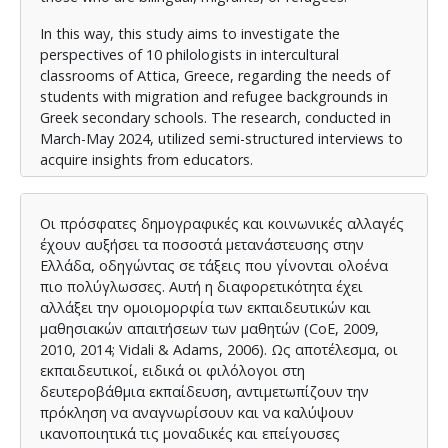
In this way, this study aims to investigate the
perspectives of 10 philologists in intercultural
classrooms of Attica, Greece, regarding the needs of
students with migration and refugee backgrounds in
Greek secondary schools. The research, conducted in
March-May 2024, utilized semi-structured interviews to
acquire insights from educators.
The theoretical framework guiding the determination
of needs in refugee-migrant student populations is
Οι πρόσφατες δημογραφικές και κοινωνικές αλλαγές
illuminated through a literature review. The analysis
έχουν αυξήσει τα ποσοστά μετανάστευσης στην
encompasses the theoretical foundations, approaches,
Ελλάδα, οδηγώντας σε τάξεις που γίνονται ολοένα
and methods for assessing the needs of students
πιο πολύγλωσσες. Αυτή η διαφορετικότητα έχει
(West, 1994; Cummins, 2001; Goodwin, 2002; Long,
αλλάξει την ομοιομορφία των εκπαιδευτικών και
2005; Noddings, 2005; Widodo, 2017). The findings of
μαθησιακών απαιτήσεων των μαθητών (CoE, 2009,
the study, as briefly described above, attempt to
2010, 2014; Vidali & Adams, 2006). Ως αποτέλεσμα, οι
address three key research questions: a) educators’
εκπαιδευτικοί, ειδικά οι φιλόλογοι στη
perspectives on the educational and learning needs of
δευτεροβάθμια εκπαίδευση, αντιμετωπίζουν την
refugee/migrant students, b) the approaches and
πρόκληση να αναγνωρίσουν και να καλύψουν
strategies educators use to identify such needs, and c)
ικανοποιητικά τις μοναδικές και επείγουσες