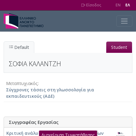
Skip to main content
Είσοδος
EN
EΛ
Default
Student
ΣΟΦΙΑ ΚΑΛΑΝΤΖΗ
Μεταπτυχιακός
Σύγχρονες τάσεις στη γλωσσολογία για
εκπαιδευτικούς (ΑΔΕ)
Συγγραφέας Εργασίας
Κριτική ανάλυση κειμένων στο μάθημα των
Διαχείριση Συγκατάθεσης