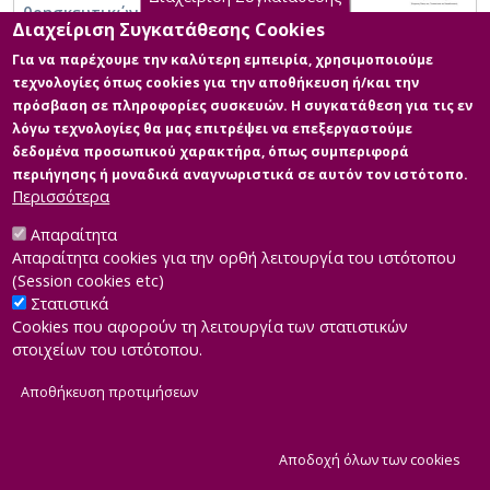
θρησκευτικών στην πρωτοβάθμια
Διαχείριση Συγκατάθεσης Cookies
εκπαίδευση: θεωρία και πράξη σύμφωνα και
με τη θεωρία των πολυγραμματισμών
Για να παρέχουμε την καλύτερη εμπειρία, χρησιμοποιούμε
τεχνολογίες όπως cookies για την αποθήκευση ή/και την
πρόσβαση σε πληροφορίες συσκευών. Η συγκατάθεση για τις εν
λόγω τεχνολογίες θα μας επιτρέψει να επεξεργαστούμε
δεδομένα προσωπικού χαρακτήρα, όπως συμπεριφορά
περιήγησης ή μοναδικά αναγνωριστικά σε αυτόν τον ιστότοπο.
Περισσότερα
Απαραίτητα
Απαραίτητα cookies για την ορθή λειτουργία του ιστότοπου
(Session cookies etc)
Στατιστικά
Cookies που αφορούν τη λειτουργία των στατιστικών
στοιχείων του ιστότοπου.
Αποθήκευση προτιμήσεων
|
Developed by
INTEROPTICS
Powered by
ReasonableGraph.org
|
Δήλωση Προσβασιμότητας
CMS Login
Α
Αποδοχή όλων των cookies