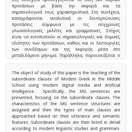
προτάσεων με βάση την εκφορά και τα
σημασιολογικά τους χαρακτηριστικά. Στη συνέχεια,
καταγράφονται αναλυτικά οι δευτερεύουσες
προτάσεις σύμφωνα με τις σύγχρονες
γλωσσολογικές μελέτες και γραμματικές. Στόχος
είναι να εντοπιστούν οι σημασιολογικές και δομικές
ιδιότητες των προτάσεων, καθώς και οι λειτουργίες
των συνδέσμων και της εκφοράς μέσα στο
μεταδιδόμενο μήνυμα. Παράλληλα, παρουσιάζεται ο
τρόπος που το σχολικό εγχειρίδιο και η σχολική
γραμματική προσεγγίζουν τις δευτερεύουσες
The object of study of this paper is the teaching of the
προτάσεις. Αναλύεται ο τρόπος διδασκαλίας των
subordinate clauses of Modern Greek in the Middle
δευτερευουσών προτάσεων μέσα από τη γραμματική
School using modern digital media and Artificial
του Γυμνασίου και το σχολικό βιβλίο της
Intelligence. Specifically, the MG sentences are
Νεοελληνικής Γλώσσας Γ’ Γυμνασίου. Μέσα από τη
presented, focusing on the subordinate clauses. The
σύγκριση των σύγχρονων μελετών και γραμματικών
characteristics of the MG sentence structures are
και των σχολικών εγχειριδίων επιχειρείται να
assigned and then the types of main clauses are
εντοπιστούν διαφοροποιήσεις και ελλείψεις των
approached based on their utterance and semantic
τελευταίων. Οι περιορισμένες ασκήσεις και η σύντομη
features. Subordinate clauses are then listed in detail
προσέγγιση των προτάσεων στα σχολικά εγχειρίδια
according to modern linguistic studies and grammars.
δεν εξυπηρετούν τους στόχους του ΠΣ και ως εκ