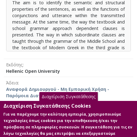
The aim is to identify the semantic and structural
τούτου προτείνονται νέοι, σύγχρονοι τρόποι
properties of the sentences, as well as the functions of
διδασκαλίας του γλωσσικού μαθήματος. Έτσι, μέσα
conjunctions and utterance within the transmitted
από την παρουσίαση του νέου Προγράμματος
message. At the same time, the way the textbook and
Σπουδών, προτείνονται και προσφέρονται
school grammar approach dependent clauses is
σύγχρονες διδακτικές προσεγγίσεις που στόχο
presented. The way in which subordinate clauses are
έχουν να καλλιεργήσουν στους μαθητές και τις
taught through the grammar of the Middle School and
μαθήτριες νέους γραμματισμούς και κριτικές
the textbook of Modern Greek in the third grade is
δεξιότητες. Λαμβάνοντας υπόψη όλα τα παραπάνω,
analyzed. Through the comparison of modern studies
υποδεικνύεται ένα πρότυπο διδακτικό σενάριο το
and grammars and the textbooks, it is attempted to
οποίο βασίζεται στην αξιοποίηση ψηφιακών
Εκδότης
identify differences and shortcomings of the latter. The
εργαλείων και εργαλείων τεχνητής νοημοσύνης, η
Hellenic Open University
limited exercises and the short approach to the
χρήση των οποίων φαίνεται να ωφελεί τόσο τη
sentences in the textbooks do not serve the objectives
διαδικασία μάθησης και συνεργασίας των μαθητών,
Άδεια
of the curriculum and therefore new, modern ways of
όσο και τις αρμοδιότητες των εκπαιδευτικών.
Αναφορά Δημιουργού - Μη Εμπορική Χρήση -
teaching the language course are proposed. Thus,
Παρόμοια Διανομή 4.0 Διεθνές
Διαχείριση Συγκατάθεσης
through the presentation of the new Curriculum,
modern teaching approaches are recommended and
Διαχείριση Συγκατάθεσης Cookies
offered, aiming to cultivate new literacies and critical
Για να παρέχουμε την καλύτερη εμπειρία, χρησιμοποιούμε
skills in students. Taking all the above into account, a
τεχνολογίες όπως cookies για την αποθήκευση ή/και την
Κύρια Αρχεία Διατριβής
model teaching scenario is proposed, based on the
πρόσβαση σε πληροφορίες συσκευών. Η συγκατάθεση για τις εν
use of digital and artificial intelligence tools, the use of
λόγω τεχνολογίες θα μας επιτρέψει να επεξεργαστούμε
Κύριο μέρος της Διπλωματικ΄ης