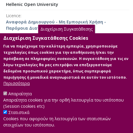
γλωσσών. Στο πρακτικό μέρος της μελέτης,
Hellenic Open University
διερευνώνται εκτενώς οι δύο περιπτώσεις των
μαθητών, με έμφαση στις αντιδράσεις και στις
Licence
απόψεις τους σχετικά με τη χρήση των
Αναφορά Δημιουργού - Μη Εμπορική Χρήση -
συγκεκριμένων εργαλείων τεχνητής νοημοσύνης.
Παρόμοια Διανομή 4.0 Διεθνές
Διαχείριση Συγκατάθεσης
Μέσα από αυτήν την ανάλυση, στοχεύεται να
προσδιοριστούν οι πιθανές βελτιώσεις που μπορούν
Διαχείριση Συγκατάθεσης Cookies
να προκύψουν στον γραπτό λόγο, καθώς και οι
Για να παρέχουμε την καλύτερη εμπειρία, χρησιμοποιούμε
προκλήσεις που ενδέχεται να αντιμετωπίσουν οι
τεχνολογίες όπως cookies για την αποθήκευση ή/και την
Main Files
μαθητές. Συνολικά, η εργασία καταλήγει στο
πρόσβαση σε πληροφορίες συσκευών. Η συγκατάθεση για τις εν
συμπέρασμα ότι τα εργαλεία Chat GPT και DeepL
λόγω τεχνολογίες θα μας επιτρέψει να επεξεργαστούμε
Diplomarbeit_Theodorakopoulou
μπορούν να προάγουν τη συγγραφική διαδικασία,
δεδομένα προσωπικού χαρακτήρα, όπως συμπεριφορά
Description:
υπό την προϋπόθεση της εμπλοκής του ανθρώπινου
περιήγησης ή μοναδικά αναγνωριστικά σε αυτόν τον ιστότοπο.
Diplomarbeit_Theodorakopoulou
παράγοντα.
Περισσότερα
final.pdf (pdf)
Size: 3.4 MB
Απαραίτητα
Απαραίτητα cookies για την ορθή λειτουργία του ιστότοπου
(Session cookies etc)
Στατιστικά
Cookies που αφορούν τη λειτουργία των στατιστικών
στοιχείων του ιστότοπου.