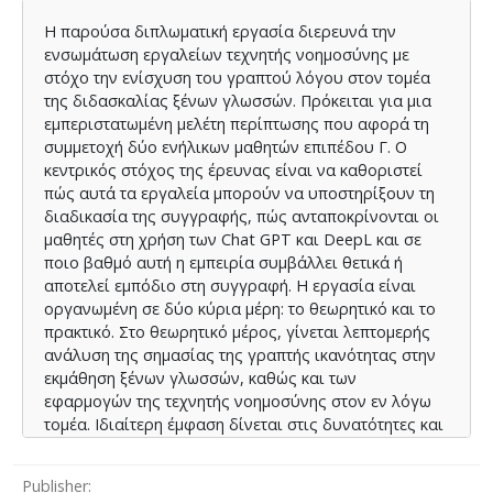
Im Rahmen der empirischen Untersuchung werden die
Η παρούσα διπλωματική εργασία διερευνά την
beiden Fälle der Schüler eingehend analysiert. Dabei
ενσωμάτωση εργαλείων τεχνητής νοημοσύνης με
liegt der Fokus auf ihren Reaktionen und Meinungen zur
στόχο την ενίσχυση του γραπτού λόγου στον τομέα
Nutzung der spezifischen KI-Werkzeuge. Die Analyse
της διδασκαλίας ξένων γλωσσών. Πρόκειται για μια
zielt darauf ab, potenzielle Verbesserungen beim
εμπεριστατωμένη μελέτη περίπτωσης που αφορά τη
Schreiben zu identifizieren und die Herausforderungen
συμμετοχή δύο ενήλικων μαθητών επιπέδου Γ. Ο
zu ermitteln, mit denen die Schüler möglicherweise
κεντρικός στόχος της έρευνας είναι να καθοριστεί
konfrontiert werden. Die Arbeit kommt zu dem Schluss,
πώς αυτά τα εργαλεία μπορούν να υποστηρίξουν τη
dass die Werkzeuge Chat GPT und DeepL den
διαδικασία της συγγραφής, πώς ανταποκρίνονται οι
Schreibprozess fördern können, sofern der menschliche
μαθητές στη χρήση των Chat GPT και DeepL και σε
Faktor berücksichtigt wird.
ποιο βαθμό αυτή η εμπειρία συμβάλλει θετικά ή
αποτελεί εμπόδιο στη συγγραφή. Η εργασία είναι
οργανωμένη σε δύο κύρια μέρη: το θεωρητικό και το
πρακτικό. Στο θεωρητικό μέρος, γίνεται λεπτομερής
ανάλυση της σημασίας της γραπτής ικανότητας στην
εκμάθηση ξένων γλωσσών, καθώς και των
εφαρμογών της τεχνητής νοημοσύνης στον εν λόγω
τομέα. Ιδιαίτερη έμφαση δίνεται στις δυνατότητες και
στις προοπτικές που προσφέρει η ενσωμάτωση της
τεχνητής νοημοσύνης στη διδασκαλία ξένων
Publisher