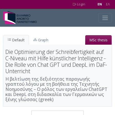
Skip to main content
Login
EN
EΛ
Default
Graph
MSc thesis
Die Optimierung der Schreibfertigkeit auf
C-Niveau mit Hilfe künstlicher Intelligenz -
Die Rolle von Chat GPT und DeepL im DaF-
Unterricht
Η βελτίωση της δεξιότητας παραγωγής
γραπτού λόγου με τη βοήθεια της Τεχνητής
Νοημοσύνης – Ο ρόλος των εργαλείων ChatGPT
και DeepL στη διδασκαλία των Γερμανικών ως
ξένης γλώσσας (greek)