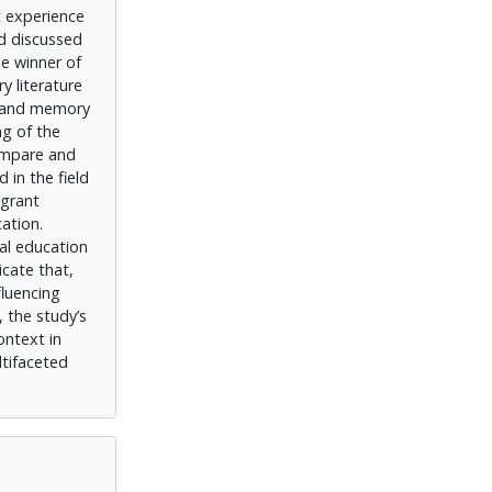
t experience
d discussed
he winner of
y literature
a, and memory
ng of the
compare and
 in the field
igrant
cation.
al education
icate that,
fluencing
 the study’s
ontext in
ltifaceted