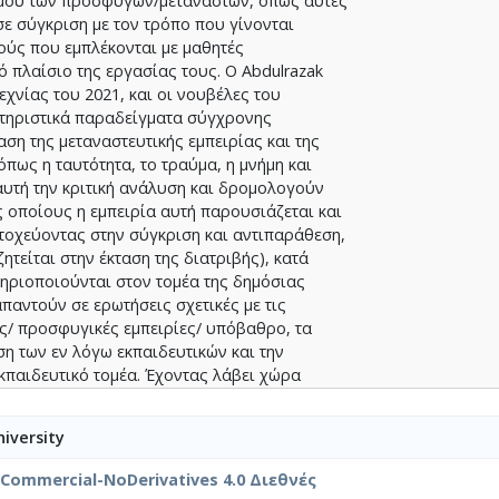
σμού των προσφύγων/μεταναστών, όπως αυτές
ε σύγκριση με τον τρόπο που γίνονται
κούς που εμπλέκονται με μαθητές
ό πλαίσιο της εργασίας τους. Ο Abdulrazak
χνίας του 2021, και οι νουβέλες του
κτηριστικά παραδείγματα σύγχρονης
ση της μεταναστευτικής εμπειρίας και της
όπως η ταυτότητα, το τραύμα, η μνήμη και
υτή την κριτική ανάλυση και δρομολογούν
 οποίους η εμπειρία αυτή παρουσιάζεται και
τοχεύοντας στην σύγκριση και αντιπαράθεση,
ητείται στην έκταση της διατριβής), κατά
στηριοποιούνται στον τομέα της δημόσιας
παντούν σε ερωτήσεις σχετικές με τις
ές/ προσφυγικές εμπειρίες/ υπόβαθρο, τα
ση των εν λόγω εκπαιδευτικών και την
εκπαιδευτικό τομέα. Έχοντας λάβει χώρα
α την βαθύτερη κατανόηση της
τας στην χώρα, όπως αυτή εκφράζεται από
iversity
ς εν λόγω έρευνας αναδεικνύουν ότι, παρόλο
πειρίας είναι κοινές σε λογοτεχνικές και
nCommercial-NoDerivatives 4.0 Διεθνές
, κάποιοι άλλοι παράγοντες και σχετικές