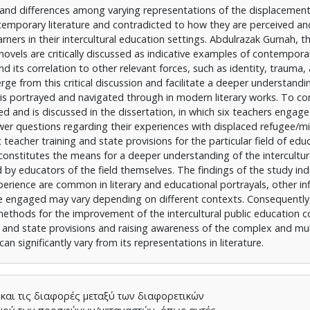
s and differences among varying representations of the displacemen
temporary literature and contradicted to how they are perceived an
rners in their intercultural education settings. Abdulrazak Gurnah, t
 novels are critically discussed as indicative examples of contemporar
d its correlation to other relevant forces, such as identity, traum
ge from this critical discussion and facilitate a deeper understandi
d is portrayed and navigated through in modern literary works. To 
d and is discussed in the dissertation, in which six teachers engaged
swer questions regarding their experiences with displaced refugee/m
 teacher training and state provisions for the particular field of edu
onstitutes the means for a deeper understanding of the intercultur
d by educators of the field themselves. The findings of the study ind
rience are common in literary and educational portrayals, other in
le engaged may vary depending on different contexts. Consequently,
 methods for the improvement of the intercultural public education c
s and state provisions and raising awareness of the complex and mu
n significantly vary from its representations in literature.
 και τις διαφορές μεταξύ των διαφορετικών