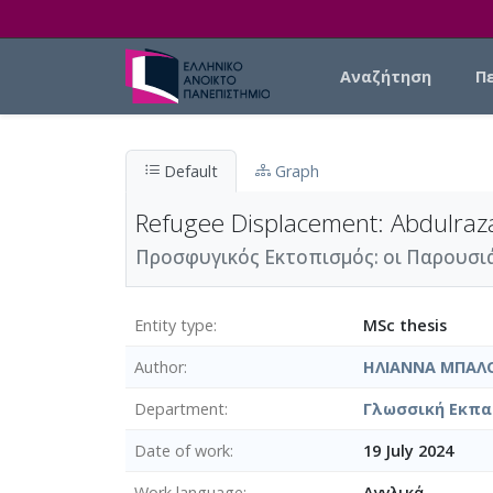
Skip to main content
Main navigation
Αναζήτηση
Π
Default
Graph
Refugee Displacement: Abdulrazak
Προσφυγικός Εκτοπισμός: οι Παρουσιάσ
Entity type
MSc thesis
Author
ΗΛΙΑΝΝΑ ΜΠΑΛ
Department
Γλωσσική Εκπαί
Date of work
19 July 2024
Work language
Αγγλικά