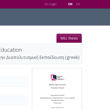
Login
EN
EΛ
MSc thesis
Education
ην Διαπολιτισμική Εκπαίδευση (greek)