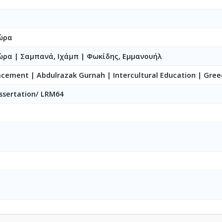
ώρα
δώρα
|
Σαμπανά, Ιχάμπ
|
Φωκίδης, Εμμανουήλ
acement | Abdulrazak Gurnah | Intercultural Education | Gree
ssertation/ LRM64