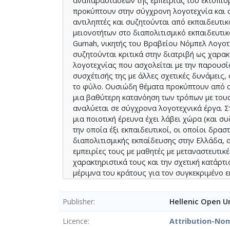
αναπαραστάσεων της εμπειρίας του εκτοπι
προκύπτουν στην σύγχρονη λογοτεχνία και σ
αντιληπτές και συζητούνται από εκπαιδευτι
μειονοτήτων στο διαπολιτισμικό εκπαιδευτικ
Gurnah, νικητής του Βραβείου Νόμπελ Λογοτε
συζητούνται κριτικά στην διατριβή ως χαρα
λογοτεχνίας που ασχολείται με την παρουσία
συσχέτισής της με άλλες σχετικές δυνάμεις, 
το φύλο. Ουσιώδη θέματα προκύπτουν από α
μια βαθύτερη κατανόηση των τρόπων με τους
αναλύεται σε σύγχρονα λογοτεχνικά έργα. Σ
μια ποιοτική έρευνα έχει λάβει χώρα (και συζ
την οποία έξι εκπαιδευτικοί, οι οποίοι δρα
διαπολιτισμικής εκπαίδευσης στην Ελλάδα, α
εμπειρίες τους με μαθητές με μεταναστευτικ
χαρακτηριστικά τους και την σχετική κατάρτι
μέριμνα του κράτους για τον συγκεκριμένο 
στην Ελλάδα, η έρευνα αποτελεί ένα μέσο γι
διαπολιτισμικής εκπαιδευτική πραγματικότη
Publisher
Hellenic Open Un
εκπαιδευτικούς του κλάδου. Τα ευρήματα τη
που ορισμένες πτυχές της μεταναστευτικής εμ
Licence
Attribution-No
εκπαιδευτικές μαρτυρίες και αναπαραστάσεις