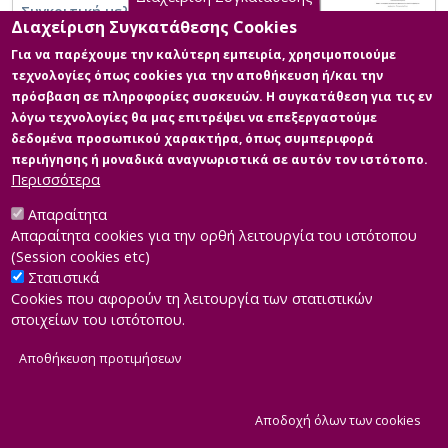
Συγκριτική μελέτη
Διαχείριση Συγκατάθεσης Cookies
Για να παρέχουμε την καλύτερη εμπειρία, χρησιμοποιούμε
τεχνολογίες όπως cookies για την αποθήκευση ή/και την
πρόσβαση σε πληροφορίες συσκευών. Η συγκατάθεση για τις εν
λόγω τεχνολογίες θα μας επιτρέψει να επεξεργαστούμε
δεδομένα προσωπικού χαρακτήρα, όπως συμπεριφορά
περιήγησης ή μοναδικά αναγνωριστικά σε αυτόν τον ιστότοπο.
Περισσότερα
Απαραίτητα
Απαραίτητα cookies για την ορθή λειτουργία του ιστότοπου
(Session cookies etc)
Στατιστικά
Cookies που αφορούν τη λειτουργία των στατιστικών
στοιχείων του ιστότοπου.
Αποθήκευση προτιμήσεων
|
Developed by
INTEROPTICS
Powered by
ReasonableGraph.org
|
Δήλωση Προσβασιμότητας
CMS Login
Α
Αποδοχή όλων των cookies