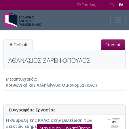
Skip to main content
Είσοδος
EN
EΛ
Default
Student
ΑΘΑΝΑΣΙΟΣ ΖΑΡΕΙΦΟΠΟΥΛΟΣ
Μεταπτυχιακός
Κοινωνική και Αλληλέγγυα Οικονομία (ΚΑΟ)
Συγγραφέας Εργασίας
Η συμβολή της ΚΑΛΟ στην βελτίωση των
δεικτών ευημερίας των εργαζομένων :
Διαχείριση Συγκατάθεσης