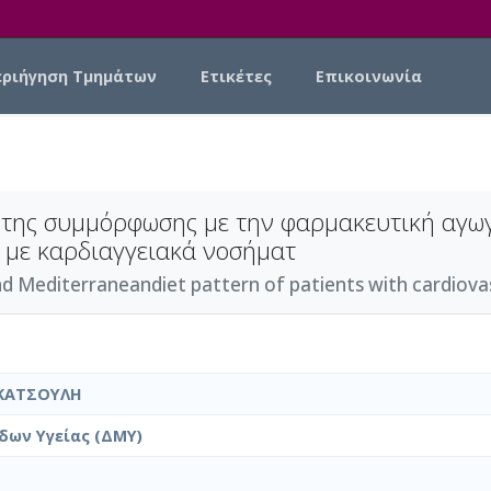
εριήγηση Τμημάτων
Ετικέτες
Επικοινωνία
, της συμμόρφωσης με την φαρμακευτική αγωγ
 με καρδιαγγειακά νοσήματ
nd Mediterraneandiet pattern of patients with cardiovas
ΚΑΤΣΟΥΛΗ
δων Υγείας (ΔΜΥ)