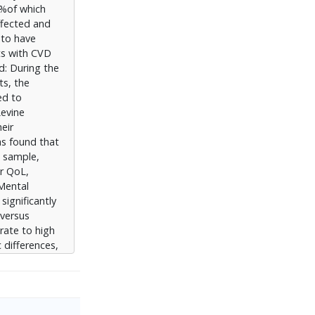
5%of which
διαφορές, οι
ffected and
 to have
(p<0,001).
ts with CVD
αρμακευτική
d: During the
ς
ts, the
ίπεδα ΠΖ,
ed to
ειακής
Levine
ντιλήψεις
eir
ή Αγωγή. Η
as found that
από τη
l sample,
έτηση της
ir QoL,
οβάθμιας
 Mental
ική
ignificantly
, στεφανιαία
 versus
rate to high
 differences,
cation
 QoL relevant
(odds ratio
>1.00,