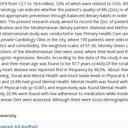
019 from 12.1 to 18.6 million, 32% of which were related to CVD, 8
σογειακής Διατροφής. Αν και υπήρχαν κοινωνικοδημογραφικές 
tology can indicate whether the patient's quality of life (QoL) is a
 δε διέφεραν στη Σωματική & Ψυχική Υγεία ή την Προσήλωση στη
nd appropriate prevention through balanced dietary habits in order
μαντικά καλύτερες Γνώσεις & Αντιλήψεις Μεσογειακής Διατροφής 
 Aim: The present research study aimed to record the QoL of patien
ική & Ψυχική Υγεία, σχετιζόταν με τη συνεπή συμμόρφωση στη φ
ication and the Mediterranean dietary pattern. Material and Metho
τις καλύτερες Γνώσεις & Αντιλήψεις που αφορούν την υιοθέτηση τη
l observational study was conducted in two Primary Health Care uni
<0,01). Συμπεράσματα: Οι ασθενείς με ΚΑΝ βρέθηκαν με μέτρια επ
a private Cardiology Clinic in the city, where 195 patients were select
ή και μέτρια προς υψηλά επίπεδα Γνώσεων & Αντιλήψεων Μεσογ
istics and comorbidity, the weighted scales of SF-36, Morisky Green 
έναντι του Κέντρου Υγείας είχαν σημαντικά καλύτερες Γνώσεις & Α
ons of the Mediterranean Diet were used, where their level and th
τη Σωματική & Ψυχική Υγεία ή στη Προσήλωση στην Φαρμακευτικ
ogistic regressions. Results: According to the data of the study it w
 όχι από τα χαρακτηριστικά τους ή την καρδιακή τους νόσο αλλά 
e and their mean age was found to be 57.7 years (±44.6).Of the tota
 και τις καλύτερες Γνώσεις & Αντιλήψεις που αφορούν την υιοθ
eart disease was reported first in frequency by 49.2%.. About the
ι για τους επαγγελματίες υγείας και ιδίως στα πλαίσια της Πρωτ
oning, Social and Mental Health and much lower levels in Physical &
ποτελέσματα μπορούν να αποτελούν χρήσιμα στοιχεία στη συλλογ
 and 23.6% had good Mental Health. Mental Health was found with s
ας των ασθενών με ΚΑΝ. Λέξεις κλειδιά: καρδιαγγειακά νοσήματα
of Physical role (p<0.001) and respectively was found Mental Health
ωγή, μεσογειακή διατροφή.
. Only 20.5% were found with low adherence to medication while mode
ranean Diet were assessed. Although there were socio-demographic
nic did not differ in Physical & Mental Health or in Adherence to Medi
owledge & Perceptions of Mediterranean Diet (p<0.001). Also, better
iversity
al Health was associated with consistent adherence to medication 
erceptions related to adopting the Mediterranean Diet (odds ratio 
ργού 4.0 Διεθνές