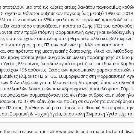
 αποτελούν μια από τις κύριες αιτίες θανάτου παγκοσμίως καθώς
ι σχετικοί θάνατοι αυξήθηκαν παγκοσμίως μεταξύ 1990 και 2019 
ΑΝ, εκ των οποίων το 85% οφειλόταν σε καρδιακή προσβολή και 
ίξει κατά πόσο επηρεάζεται η ποιότητα ζωής (ΠΖ) του ασθενούς 
νονται στην προβλεπόμενη φαρμακευτική αγωγή και ενδεδειγμέν
, ώστε να έχουν αποτελεσματική θεραπεία αλλά και βελτιωμένη 
πό την καταγραφή της ΠΖ των ασθενών με KAN και κατά ποσό
αι στο πρότυπο της μεσογειακής διατροφής. Υλικό και Μέθοδος:
023 πραγματοποιήθηκε συγχρονική μελέτη παρατήρησης σε δυο 
 Υγείας Ελευσίνας (καρδιολογικό ιατρείο) και σε ιδιωτικό Καρδι
μμετείχαν 195 ασθενείς. Εκτός των προσωπικών χαρακτηριστικών κ
μισμένες κλίμακες ΠΖ SF-36, Συμμόρφωσης στη Φαρμακευτική Αγω
ώσεων & Αντιλήψεων για τη Μεσογειακή Διατροφή, όπου αξιολογήθ
έσω πολλαπλών λογιστικών παλινδρομήσεων. Αποτελέσματα: Σύμφω
λειοψηφία των συμμετεχόντων (55,4%) ήταν άνδρες και η μέση ηλι
χύσαρκοι, το 37,9% κάπνιζαν και πρώτη σε συχνότητα αναφέρθηκε 
την ΠΖ τους, βρέθηκαν μέτρια επίπεδα στη Φυσική Λειτουργία, τη
 στη Σωματική & Ψυχική Υγεία, όπου καλή Σωματική Υγεία είχε το 
κε με σημαντικά υψηλότερα μέσα επίπεδα έναντι των χαμηλότερων
ς βρέθηκε η Ψυχική Υγεία έναντι της Σωματικής (μέσα επίπεδα 40,
e the main cause of mortality worldwide and a major factor of disabi
 χαμηλή συμμόρφωση στη φαρμακευτική αγωγή, ενώ εκτιμήθηκαν μέ