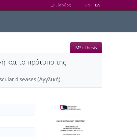
Είσοδος
EN
EΛ
MSc thesis
ή και το πρότυπο της
cular diseases (Αγγλική)