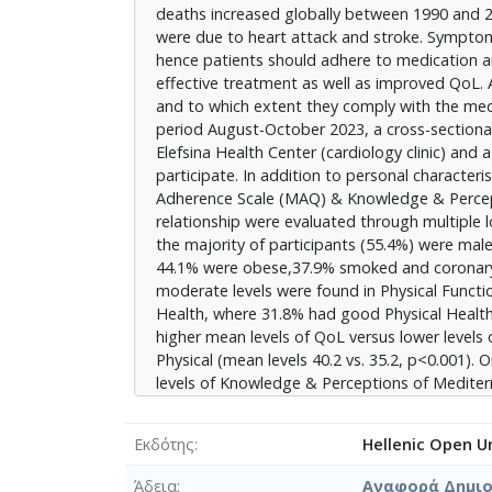
deaths increased globally between 1990 and 2
υψηλά τα επίπεδα Γνώσεων & Αντιλήψεων Με
were due to heart attack and stroke. Symptoma
ασθενείς/επισκέπτες του Ιδιωτικού Ιατρείου
hence patients should adhere to medication a
Φαρμακευτική Αγωγή (p>0,05) αλλά είχαν ση
effective treatment as well as improved QoL.
Επίσης, η καλύτερη ΠΖ που αφορά στη Σωματ
and to which extent they comply with the med
αγωγή (odds ratio <1.00, p<0,05) αλλά και 
period August-October 2023, a cross-sectiona
Μεσογειακής Διατροφής (odds ratio >1.00, p
Elefsina Health Center (cardiology clinic) and 
άριστη συμμόρφωση στη φαρμακευτική αγωγ
participate. In addition to personal character
Διατροφής. Εκείνοι του Ιδιωτικού Ιατρείου 
Adherence Scale (MAQ) & Knowledge & Percepti
Μεσογειακής Διατροφής αλλά δε διέφεραν σ
relationship were evaluated through multiple l
καλή ΠΖ τους ωστόσο επηρεάζεται σημαντικά
the majority of participants (55.4%) were mal
συνεπή συμμόρφωση στη φαρμακευτική αγωγή
44.1% were obese,37.9% smoked and coronary h
Μεσογειακής Διατροφής. Κρίνεται λοιπόν ότ
moderate levels were found in Physical Functi
Φροντίδας Υγείας (ΠΦΥ), τα συγκεκριμένα α
Health, where 31.8% had good Physical Health
αντιμετώπιση της θεραπείας και της φροντίδ
higher mean levels of QoL versus lower levels 
νόσος, ποιότητα ζωής, συμμόρφωση στην αγ
Physical (mean levels 40.2 vs. 35.2, p<0.001)
levels of Knowledge & Perceptions of Mediter
patients/visitors of the private cardiology cli
(p>0.05) but they had significantly better Kn
Εκδότης
Hellenic Open Un
to Physical & QoL relevant to Physical & Ment
<1.00, p<0.05) but also better Knowledge & P
Άδεια
Αναφορά Δημιου