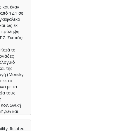
 και έναν
από 12,1 σε
εγκεφαλικό
και ως εκ
η πρόληψη
ΠΖ. Σκοπός:
 Κατά το
μονάδες
ολογικό
αι της
γή (Morisky
ηκε το
να με τα
κία τους
η
ν Κοινωνική
31,8% και
 επιπέδων
2 έναντι
lity. Related
τρια προς