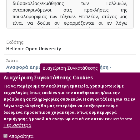
διδασκαλίας/εκμάθησης των Γαλλικών,
ανταποκρινόμενοι στις προκλήσεις της
ποικιλομορφίας των τάξεων. Επιπλέον, στόχος μας
είναι να δούμε αν εφαρμόζονται οι εν λόγω
πρακτικές υπό το πρίσμα των αρχών της διδακτικής
που στοχεύει στην οικειοποίηση της ξένης γλώσσας.
Εκδότης
Για το σκοπό αυτό, πραγματοποιήσαμε ποιοτική
Hellenic Open University
έρευνα προκειμένου να συλλέξουμε και να
Άδεια
αναλύσουμε δεδομένα που προέκυψαν από
Αναφορά Δημιουργού - Μη Εμπορική Χρήση -
συνεντεύξεις με έξι καθηγητές Γαλλικών. Σύμφωνα με
Διαχείριση Συγκατάθεσης
Παρόμοια Διανομή 4.0 Διεθνές
τους συνεντευξιαζόμενους εκπαιδευτικούς, οι
Διαχείριση Συγκατάθεσης Cookies
καλλιτεχνικές πρακτικές που εφαρμόζουν στοχεύουν
Για να παρέχουμε την καλύτερη εμπειρία, χρησιμοποιούμε
περισσότερο στην ανάπτυξη γνωστικών και
τεχνολογίες όπως cookies για την αποθήκευση ή/και την
επικοινωνιακών δεξιοτήτων και λιγότερο στην
πρόσβαση σε πληροφορίες συσκευών. Η συγκατάθεση για τις εν
Κύρια Αρχεία Διατριβής
οικειοποίηση της ξένης γλώσσας και την ανάδειξη της
λόγω τεχνολογίες θα μας επιτρέψει να επεξεργαστούμε
μοναδικότητας του κάθε μαθητή.
δεδομένα προσωπικού χαρακτήρα, όπως συμπεριφορά
Full text
περιήγησης ή μοναδικά αναγνωριστικά σε αυτόν τον ιστότοπο.
Περιγραφή:
Περισσότερα
Mémoire_Riga_514848.pdf (pdf)
Μέγεθος: 1.4 MB
Απαραίτητα