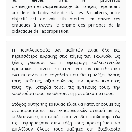
les élèves dans le processus
d'enseignement/apprentissage du français, répondant
aux défis de la diversité des classes. Par ailleurs, notre
objectif est de voir s'ils mettent en œuvre ces
pratiques à travers le prisme des principes de la
didactique de l'appropriation.
À cette fin, nous avons effectué une recherche
qualitative pour recueillir et analyser les données issues
Η ποικιλομορφία των μαθητών είναι όλο και
d'entretiens effectués auprès de six enseignants de
περισσότερο εμφανής στις τάξεις των Γαλλικών ως
français. Selon les enseignants interrogés, les pratiques
ξένης γλώσσας και η εφαρμογή καλλιτεχνικών
artistiques auxquelles ils ont recours s'appuient plus
πρακτικών φαίνεται να είναι για τον εκπαιδευτικό
sur un projet cognitif et communicatif que sur un
ένα εκπαιδευτικό εργαλείο που θα εμπλέξει όλους
projet appropriatif qui valoriserait la singularité de
τους μαθήτες, αξιοποιώντας την προσωπικότητας
chaque apprenant.
τους, την ιστορία τους, τις εμπειρίες τους, την
κουλτούρα τους, εν ολίγοις, τη μοναδικότητα τους.
Στόχος αυτής της έρευνας είναι να κατανοήσουμε τις
αναπαραστάσεις των εκπαιδευτικών σχετικά με τις
καλλιτεχνικές πρακτικές ώστε να διαπιστώσουμε εάν
τις εφαρμόζουν στην τάξη τους προκειμέμου να
εμπλέξουν όλους τους μαθητές στη διαδικασία