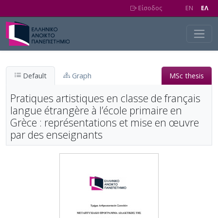
Skip to main content
Είσοδος
EN
EΛ
Default
Graph
MSc thesis
Pratiques artistiques en classe de français
langue étrangère à l’école primaire en
Grèce : représentations et mise en œuvre
par des enseignants