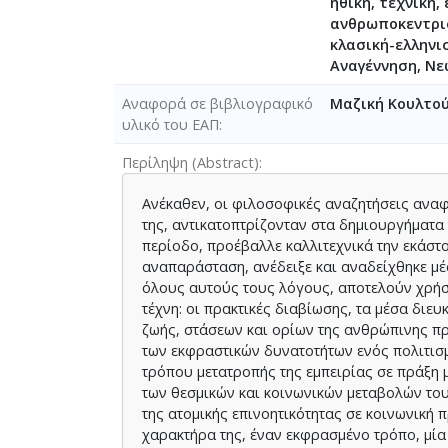
ηθική, τεχνική,
ανθρωποκεντρισ
κλασική-ελληνι
Αναγέννηση, Νε
Αναφορά σε βιβλιογραφικό
Μαζική Κουλτού
υλικό του ΕΑΠ
Περίληψη (Abstract)
Ανέκαθεν, οι φιλοσοφικές αναζητήσεις αναφο
της, αντικατοπτρίζονταν στα δημιουργήματα 
περίοδο, προέβαλλε καλλιτεχνικά την εκάστο
αναπαράσταση, ανέδειξε και αναδείχθηκε μέ
όλους αυτούς τους λόγους, αποτελούν χρήσι
τέχνη: οι πρακτικές διαβίωσης, τα μέσα δι
ζωής, στάσεων και ορίων της ανθρώπινης πρ
των εκφραστικών δυνατοτήτων ενός πολιτισ
τρόπου μετατροπής της εμπειρίας σε πράξη 
των θεσμικών και κοινωνικών μεταβολών του
της ατομικής επινοητικότητας σε κοινωνική π
χαρακτήρα της, έναν εκφρασμένο τρόπο, μία 