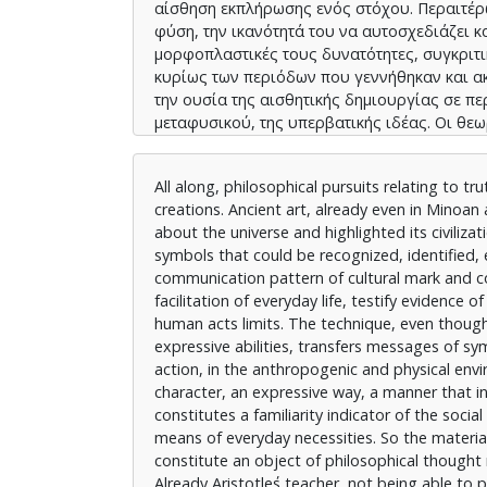
αίσθηση εκπλήρωσης ενός στόχου. Περαιτέρω
φύση, την ικανότητά του να αυτοσχεδιάζει κ
μορφοπλαστικές τους δυνατότητες, συγκριτι
κυρίως των περιόδων που γεννήθηκαν και α
την ουσία της αισθητικής δημιουργίας σε π
μεταφυσικού, της υπερβατικής ιδέας. Οι θεω
φαντασία του μαθητή του Αριστοτέλη, συγχω
φιλοσοφίας, με γνώμονα το αγαθό της ομάδα
All along, philosophical pursuits relating to tr
Ρωμαϊκής παράδοσης και από εκεί μεταδόθηκ
creations. Ancient art, already even in Minoan
αφομοίωσε τις αρχαιοελληνικές θεμελιώδεις
about the universe and highlighted its civiliza
και ηθικών προτεραιοτήτων. Από την Αναγέννη
symbols that could be recognized, identified, 
σταδιακά μια περισσότερο μηχανική διαδικασ
communication pattern of cultural mark and com
Διαφωτισμού, αποσπάται από την τέχνη και
facilitation of everyday life, testify evidence 
γνώση της μεθόδου. Η δε τέχνη, συμπορευόμε
human acts limits. The technique, even though
ιδιαίτερα ορατές στα χρόνια που ακολούθησα
expressive abilities, transfers messages of 
Βιομηχανική και Γαλλική Επανάσταση, υφίστ
action, in the anthropogenic and physical envi
μορφή μιας επικοινωνιακής διαδικασίας η ο
character, an expressive way, a manner that in 
αισθητική απόλαυση. Παρά την προσαρμοζόμε
constitutes a familiarity indicator of the soc
πορεία του Δυτικού πολιτισμού, κλασική ή μο
means of everyday necessities. So the material
αισθητική των Αρχαίων Ελλήνων, η δυτική τέχ
constitute an object of philosophical thought 
πραγματικότητα σύγχρονη εκδοχή της αισθητι
Already Aristotle΄s teacher, not being able to 