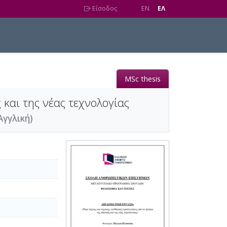
Είσοδος
EN
EΛ
MSc thesis
 και της νέας τεχνολογίας
Αγγλική)