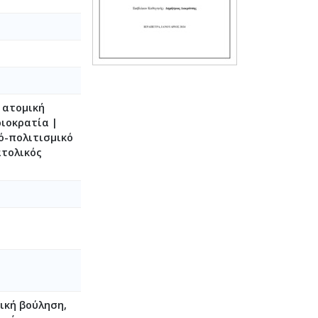
| ατομική
ριοκρατία |
ό-πολιτισμικό
ατολικός
ική βούληση,