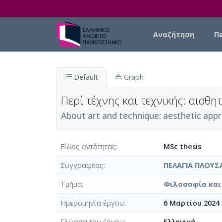
Skip to main content
Main navigation
Αναζήτηση
Π
Default
Graph
Περί τέχνης και τεχνικής: αισθη
About art and technique: aesthetic appr
Είδος οντότητας
MSc thesis
Συγγραφέας
ΠΕΛΑΓΙΑ ΠΛΟΥΣ
Τμήμα
Φιλοσοφία και 
Ημερομηνία έργου
6 Μαρτίου 2024
Γλώσσα του έργου
Ελληνικά