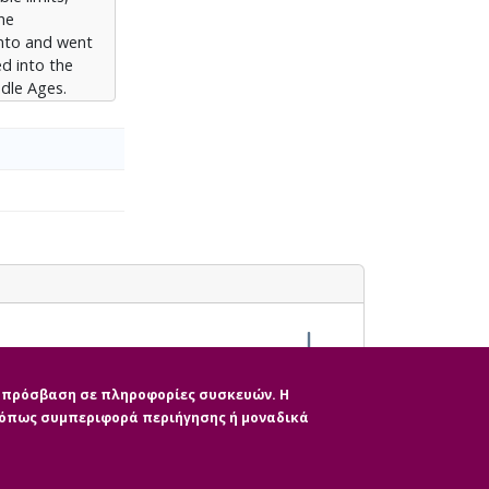
εχίζει να
he
into and went
ed into the
dle Ages.
esthetics and
ssoluble link
the period of
nd, art,
ee great
 contemporary
easure.
ization,
art, both with
 parameter is
tinuous to be
ην πρόσβαση σε πληροφορίες συσκευών. Η
, όπως συμπεριφορά περιήγησης ή μοναδικά