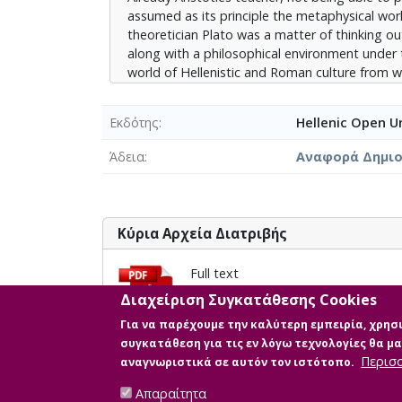
αναδείξει το παρόν πόνημα, ως προς τη φύση
assumed as its principle the metaphysical wor
αποτελεί αντίβαρο στον απαλλαγμένο από πν
theoretician Plato was a matter of thinking o
along with a philosophical environment under t
world of Hellenistic and Roman culture from 
Therefore, Western cultures deeply took in th
art, on the basis of ontological, cognitive and
Εκδότης
Hellenic Open Un
with art, has gradually become a more mechani
the Enlightenment, has come out of art and b
Άδεια
Αναφορά Δημιο
goes along with the radical changes of social a
revolutions, Scientific and the double Industr
version, the shape of a conduct procedure, be
Despite the conformity to current situation of 
Κύρια Αρχεία Διατριβής
classic or modern, pictorial or non-pictorial, 
the modern or with the fixed to technology re
Full text
being looked in this dissertation, relating to
Περιγραφή: Πλουσάκη Πελαγία ΑΝ
a counterbalance to the free of intellectual ide
Διαχείριση Συγκατάθεσης Cookies
Μέγεθος: 1.2 MB
Για να παρέχουμε την καλύτερη εμπειρία, χρη
συγκατάθεση για τις εν λόγω τεχνολογίες θα 
Περισ
αναγνωριστικά σε αυτόν τον ιστότοπο.
Απαραίτητα