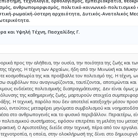
 επιστήμη, τεχνολογία, ορθολογισμός, εμπειριοκρατία, θεοκρ
μός, ανθρωπομορφισμός, πολιτικό-κοινωνικό-πολιτισμικό
στική-ρωμαϊκή-ύστερη αρχαιότητα, Δυτικός-Ανατολικός Με
ωτερικότητα.
ρα και Υψηλή Τέχνη, Πασχαλίδης Γ.
ρικά προς την αλήθεια, την ουσία, την ποιότητα της ζωής και τω
της τέχνης. Η τέχνη των Αρχαίων, ήδη από την Μινωϊκή και Μυκην
τε κοσμοθεωρία της και προέβαλλε τον πολιτισμό της. Η τέχνη, ω
σω συμβόλων που αναγνωρίζονται, ταυτίζονται, αποτιμώνται και
μους ενδείκτες πολιτισμικής διαπραγμάτευσης. Δεν είναι όμως 
ευκόλυνσης της καθημερινής ζωής, μαρτυρούν στοιχεία συμπεριφο
άξης. Η τεχνική, παρόλο που δεν αποτελεί κατεξοχήν μέσον προ
μού, εντούτοις μεταφέρει μηνύματα συμβολισμού και νοηματοδότ
μέσα στο ανθρωπογενές και το φυσικό περιβάλλον. Περαιτέρω, εί
 πολιτισμικού συστήματος, εφόσον επιτρέπει τη μελέτη του μετα
ρακτική. Ο Αριστοτέλης διείδε στην τεχνική, πέρα από τον εργαλε
τεχνοτροπία, η οποία, στην ολοκλήρωσή της δίνει στο δημιουργό