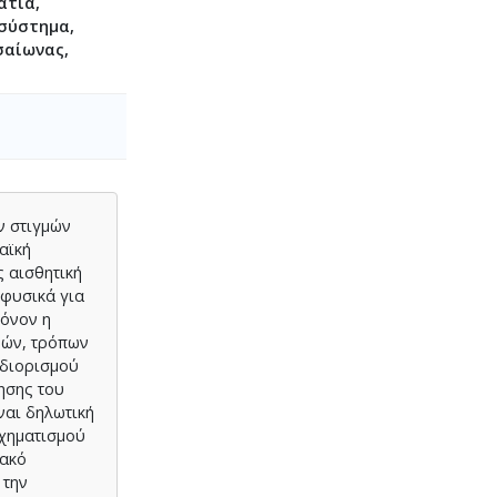
ατία,
 σύστημα,
σαίωνας,
ν στιγμών
αϊκή
ς αισθητική
 φυσικά για
μόνον η
ρών, τρόπων
σδιορισμού
ησης του
ναι δηλωτική
σχηματισμού
ιακό
 την