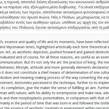
, η τεχνική, αποτελεί δείκτη εξοικείωσης του κοινωνικού ανθρώπ
αι να παράγει νέα, εξελιγμένα μέσα διαβίωσης. Τα υλικά επεξεργα
κά με εκείνες των τεχνών, απετέλεσαν αντικείμενα φιλοσοφικού 
κολούθησαν τον Χρυσό Αιώνα. Ήδη ο Πλάτων, μη μπορώντας να τ
εριβάλλον εντός των αισθητών ορίων, υπέθεσε ως αρχή της τον κ
ρήσεις του Πλάτωνα, έγιναν αντικείμενο επεξεργασίας από τη μα
νεύτηκαν και συμπορεύτηκαν σε ένα περιβάλλον ηθικής κατά καν
ς. Στη συνέχεια αφομοιώθηκαν από τον κόσμο της Ελληνιστικής 
uth, essence and quality of life and its moments, have been reflected 
αν στη φιλοσοφία του Ανατολικού και Δυτικού Μεσαίωνα. Έτσι, 
 and Mycenaean times, highlighted artistically each time theoretical 
 αρχές που διέπουν την Αισθητική, στη βάση οντολογικών, γνωσ
tion. Art, as aesthetic depiction, pushed forward and gained distinct
ση και έπειτα, η τεχνική, άρρηκτα συνδεδεμένη με την τέχνη, καθ
evaluated and of course, for all these reasons, are useful as an exe
ία η οποία, με την ανάπτυξη της επιστημονικής γνώσης κατά την
munication. But it’s not only the art: the practice of living, the m
 προσκολλάται στη διαρκώς αναπτυσσόμενη τεχνολογία, προσφέρο
of behavior, lifestyle, attitude and more generally elements declarator
νη με τις ραγδαίες μεταβολές του κοινωνικού και πολιτισμικού γ
 it does not constitute a chief means of determination of one cultur
ν τις τρεις μεγάλες Επαναστάσεις, ήτοι την Επιστημονική και τη 
symbolism and meaning making process of the way converting the exp
αται συνεχείς μετασχηματισμούς, λαμβάνοντας, στη σύγχρονη εκδ
ronment. Aristoteles perceived in the technique, further to its impl
ποία προσφέρεται περισσότερο για εξωτερική βιωματική εμπειρία
its completion, give the maker the sense of fulfilling an aim. Furthe
νη στην κρατούσα τάξη πραγμάτων εξέλιξη της αισθητικής κατά τ
ial man with nature, with his ability to extemporize and make new, a
ντέρνα, εικονική ή ανεικονική, καταφατικά ή αντιφατικά κείμενη 
s and their morphoplastic potentialities, in comparison with that of
νη, τόσο με τη νεωτερική όσο και με τη ριζωμένη στην τεχνολογικ
mainly in the period of time that was born in and followed the Gold
κής, ξεκινά και καταλήγει στο ίδιο σημείο: Την παράμετρο αυτή ε
put the essence of aesthetic creativity in environment within perceptib