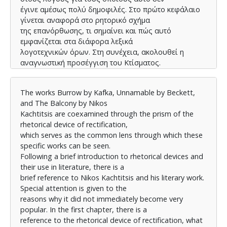
έγινε αμέσως πολύ δημοφιλές. Στο πρώτο κεφάλαιο
γίνεται αναφορά στο ρητορικό σχήμα
της επανόρθωσης, τι σημαίνει και πώς αυτό
εμφανίζεται στα διάφορα λεξικά
λογοτεχνικών όρων. Στη συνέχεια, ακολουθεί η
αναγνωστική προσέγγιση του Κτίσματος.
Η μελέτη του κειμένου με βάση το ρητορικό σχήμα της
επανόρθωσης αποκαλύπτει την
The works Burrow by Kafka, Unnamable by Beckett,
αδυναμία του υποκειμένου να βρει έναν
and The Balcony by Nikos
αποτελεσματικό τρόπο να προστατευθεί από το
Kachtitsis are coexamined through the prism of the
περιβάλλον του που το βιώνει εχθρικό. Στο
rhetorical device of rectification,
μυθιστόρημα Ο Ακατανόμαστος του Μπέκετ,
which serves as the common lens through which these
η επανόρθωση είναι αυτή που εμποδίζει τον αφηγητή
specific works can be seen.
να ανασυστήσει τον εαυτό του,
Following a brief introduction to rhetorical devices and
μέσω της διαδικασίας της μνήμης, με αποτέλεσμα
their use in literature, there is a
αυτός να παραμένει καθηλωμένος στο
brief reference to Nikos Kachtitsis and his literary work.
ίδιο σημείο. Στον Εξώστη του Καχτίτση, το ρητορικό
Special attention is given to the
σχήμα της επανόρθωσης εμποδίζει
reasons why it did not immediately become very
τελικά τον αφηγητή να διηγηθεί τις αμαρτίες του
popular. In the first chapter, there is a
παρελθόντος έτσι ώστε να λυτρωθεί από
reference to the rhetorical device of rectification, what
την αφόρητη ενοχή που τον ακολουθεί παντού.