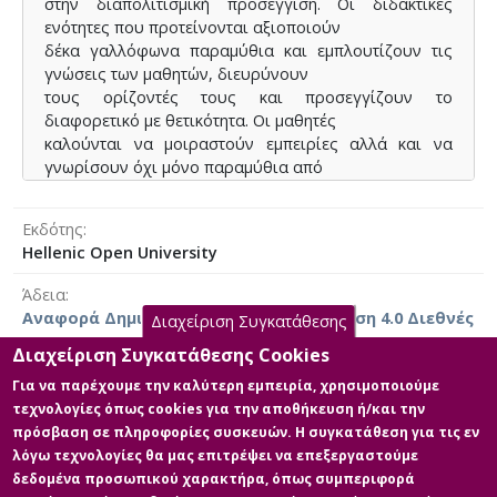
στην διαπολιτισμική προσέγγιση. Οι διδακτικές
ενότητες που προτείνονται αξιοποιούν
δέκα γαλλόφωνα παραμύθια και εμπλουτίζουν τις
γνώσεις των μαθητών, διευρύνουν
τους ορίζοντές τους και προσεγγίζουν το
διαφορετικό με θετικότητα. Οι μαθητές
καλούνται να μοιραστούν εμπειρίες αλλά και να
γνωρίσουν όχι μόνο παραμύθια από
διαφορετικούς τόπους και λαούς αλλά και τον
διπλανό/ την διπλανή τους. Μέσα από
Εκδότης
τα παραμύθια και την αναδυόμενη ποικιλομορφία, οι
Hellenic Open University
μαθητές έρχονται σε επαφή με το
διαφορετικό και η περιέργειά τους γι’ αυτό
Άδεια
αφυπνίζεται.
Αναφορά Δημιουργού-Μη Εμπορική Χρήση 4.0 Διεθνές
Διαχείριση Συγκατάθεσης
Διαχείριση Συγκατάθεσης Cookies
Για να παρέχουμε την καλύτερη εμπειρία, χρησιμοποιούμε
τεχνολογίες όπως cookies για την αποθήκευση ή/και την
Κύρια Αρχεία Διατριβής
πρόσβαση σε πληροφορίες συσκευών. Η συγκατάθεση για τις εν
λόγω τεχνολογίες θα μας επιτρέψει να επεξεργαστούμε
Full text
δεδομένα προσωπικού χαρακτήρα, όπως συμπεριφορά
Περιγραφή: